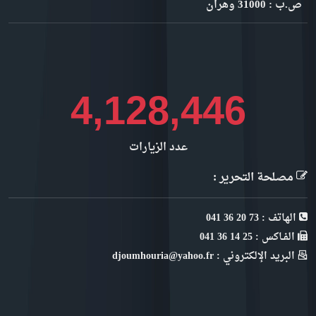
ص.ب : 31000 وهران
4,628,858
عدد الزيارات
مصلحة التحرير :
الهاتف : 73 20 36 041
الفـاكس : 25 14 36 041
البريد الإلكتروني : djoumhouria@yahoo.fr