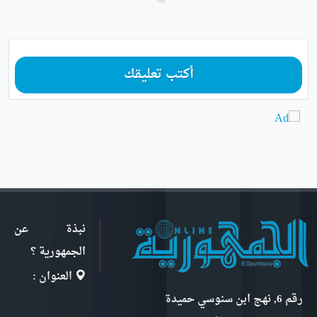
أكتب تعليقك
نبذة عن
الجمهورية ؟
العنوان :
رقم 6, نهج ابن سنوسي حميدة