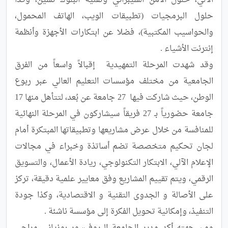
الآلي، حلول الأمن السيبراني وتقنية البلوك تشين، وكذا 
حلول البرمجيات (تطبيقات الويب، الهاتف المحمول، 
والحواسيب المكتبية)، فضلا عن ابتكارات الأجهزة وأنظمة 
وقد شهدت المرحلة التمهيدية  إقبالاً واسعاً من الفرق 
الجامعية من مختلف مؤسسات التعليم العالي عبر ربوع 
الوطن، حيث شاركت فيها  27 جامعة عن بُعد، لتتأهل منها 17 
جامعة حضورياً بـ 27 فريقاً سيشاركون في المرحلة النهائية 
للمنافسة من خلال عرض مشاريعها وتطبيقاتها المبتكرة أمام 
لجان تحكيم متخصصة تضم أساتذة وخبراء في مجالات 
الإعلام الآلي، الابتكار التكنولوجي، ريادة الأعمال، والتسويق 
الرقمي، ويتم تقييم المشاريع وفق معايير علمية دقيقة، تركز 
على الأصالة و الجدوى التقنية و الاقتصادية، وكذا جودة 