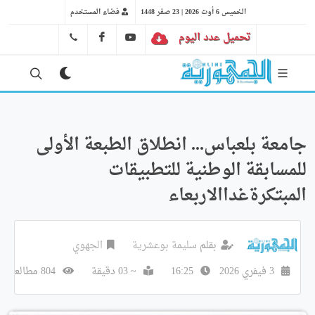
الخميس 6 أوت 2026 | 23 صفر 1448
فضاء المستخدم
تحميل عدد اليوم
YT
FB
41 29 66 89
جامعة بلعباس... انطلاق الطبعة الأولى
للمسابقة الوطنية للتطبيقات
المبتكرةغداالاربعاء
بقلم
سليمة بوعشرية
الجهوي
3 فيفري 2026
16:25
~ 03 دقيقة
804 مطالعة