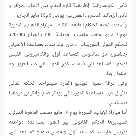
كأس الكونفدرالية الإفريقية لكرة القدم, بين اتحاد الجزائر و 
وأسندت لجنة الحكام التابعة "للكاف" مباراة الذهاب, المقررة 
يوم 9 مايو بملعب ملعب 5 جويلية 1962 بالجزائر (00ر20), 
للحكم الدولي الموريتاني دحان  ولد بيده, بمساعدة الأنغولي 
جيلسون دو سانتوس كمساعد أول, والكاميروني الفيس 
نوجويا كمساعد ثان, فيما سيكون الموريتاني عبد العزيز بوه 
وفي غرفة تقنية الفيديو (الفار), سيتواجد الحكم الغاني 
دانيال لاريا, بمساعدة الموريتاني بوبكر صار, والكيني ميماسا 
أما مباراة الإياب, المقررة يوم 16 مايو بملعب القاهرة الدولي, 
فسيديرها الحكم الغابوني بير اتشو, بمساعدة مواطنه 
بوريس مارليسا كمساعد أول, واموس ندونج كمساعد ثان, 