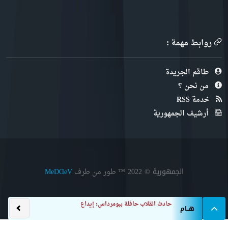
روابط مهمة :
طاقم الجريدة
من نحن ؟
خدمة RSS
أرشيف الجمهورية
الجمهورية © 2022
™ طور من طرف
MeDⱭeV
حادث انقلاب حافلة ببومرداس: إيداع المتهمين رهن الح
هــام