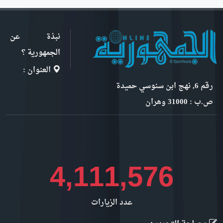
نبذة عن
الجمهورية ؟
العنوان :
رقم 6, نهج ابن سنوسي حميدة
ص.ب : 31000 وهران
4,734,534
عدد الزيارات