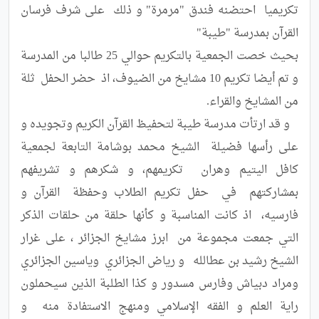
تكريميا  احتضنه فندق "مرمرة" و ذلك  على شرف فرسان 
بحيث خصت الجمعية بالتكريم حوالي 25 طالبا من المدرسة 
و تم أيضا تكريم 10 مشايخ من الضيوف، اذ  حضر الحفل  ثلة 
   و قد ارتأت مدرسة طيبة لتحفيظ القرآن الكريم وتجويده و 
على رأسها فضيلة  الشيخ محمد بوشامة التابعة لجمعية 
كافل اليتيم وهران  تكريمهم، و شكرهم و تشريفهم 
بمشاركتهم  في  حفل تكريم الطلاب وحفظة  القرآن و 
فارسيه،  اذ كانت المناسبة و كأنها حلقة من حلقات الذكر 
التي جمعت مجموعة من  ابرز مشايخ الجزائر ، على غرار 
الشيخ رشيد بن عطالله   و رياض الجزائري  وياسين الجزائري  
ومراد دبياش وفارس مسدور و كذا الطلبة الذين سيحملون 
راية العلم و الفقه الإسلامي ومنهج الاستفادة منه  و 