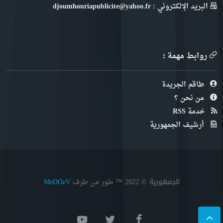
البريد الإلكتروني : djoumhouriapublicite@yahoo.fr
روابط مهمة :
طاقم الجريدة
من نحن ؟
خدمة RSS
أرشيف الجمهورية
الجمهورية © 2022
™ طور من طرف
MeDⱭeV