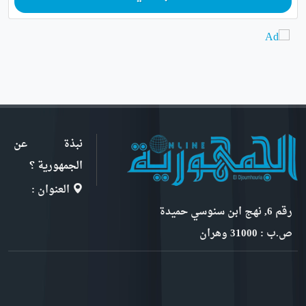
نبذة عن
الجمهورية ؟
العنوان :
رقم 6, نهج ابن سنوسي حميدة
ص.ب : 31000 وهران