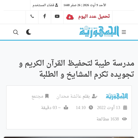
الأحد 9 أوت 2026 | 26 صفر 1448
فضاء المستخدم
تحميل عدد اليوم
YT
FB
41 29 66 89
مدرسة طيبة لتحفيظ القرآن الكريم و
تجويده تكرم المشايخ و الطلبة
بقلم
عائشة محدان
مجتمع
13 أوت 2022
14:10
~ 03 دقيقة
1638 مطالعة