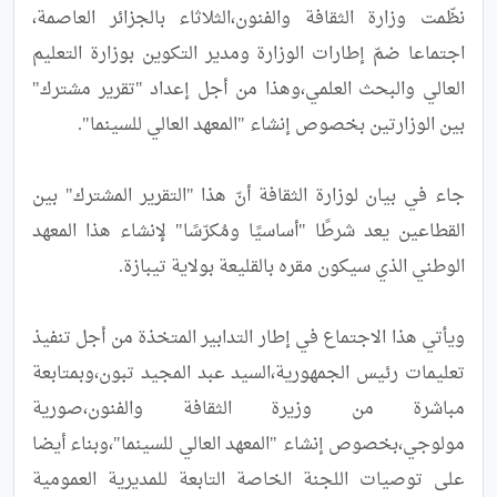
نظّمت وزارة الثقافة والفنون،الثلاثاء بالجزائر العاصمة، 
اجتماعا ضمّ إطارات الوزارة ومدير التكوين بوزارة التعليم 
العالي والبحث العلمي،وهذا من أجل إعداد "تقرير مشترك" 
جاء في بيان لوزارة الثقافة أنّ هذا "التقرير المشترك" بين 
القطاعين يعد شرطًا "أساسيًا ومُكرّسًا" لإنشاء هذا المعهد 
ويأتي هذا الاجتماع في إطار التدابير المتخذة من أجل تنفيذ 
تعليمات رئيس الجمهورية،السيد عبد المجيد تبون،وبمتابعة 
مباشرة من وزيرة الثقافة والفنون،صورية 
مولوجي،بخصوص إنشاء "المعهد العالي للسينما"،وبناء أيضا 
على توصيات اللجنة الخاصة التابعة للمديرية العمومية 