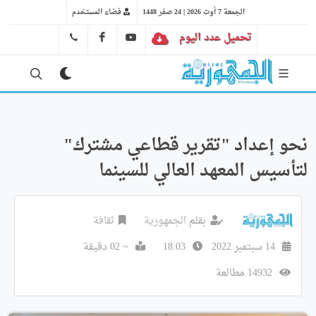
الجمعة 7 أوت 2026 | 24 صفر 1448
فضاء المستخدم
تحميل عدد اليوم
YT
FB
41 29 66 89
نحو إعداد "تقرير قطاعي مشترك"
لتأسيس المعهد العالي للسينما
بقلم
الجمهورية
ثقافة
14 سبتمبر 2022
18:03
~ 02 دقيقة
14932 مطالعة