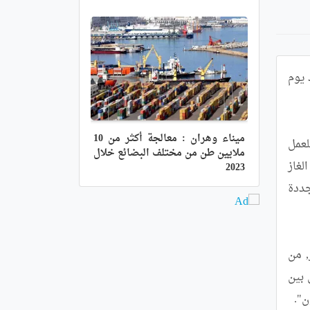
جددت الجزائر والاتحاد الأوروبي، خلال اجتماعهما السنوي الرابع للحوار السياسي رفيع المستوى حول الطاقة، المنعقد يوم 
ميناء وهران : معالجة أكثر من 10
و في تصريح صحفي عقب الاجتماع, أكد وزير الطاقة والمناجم محمد عرقاب أن "الطرفان جددا ارادتهما المشتركة للعمل 
ملايين طن من مختلف البضائع خلال
على تعزيز علاقتهما في مجال الطاقة, من خلال استمرار التبادلات والتشاورات في إطار أفواج عمل للخبراء, بخصوص الغاز 
2023
الطبيعي وافاق تطوير البنى التحتية, والكهرباء لاسيما ما يتعلق بالربط الكهربائي, وكذا الطاقات الجديدة والمتجددة 
كما دعا السيد عرقاب الشركات من دول الاتحاد الأوروبي "لاغتنام جميع الفرص" لمواصلة تطوير الشراكة مع الجزائر, من 
خلال استثمارات على أساس مبدأ رابح - رابح, مذكرا في هذا الإطار أنه سيتم غدا الثلاثاء تنظيم أعمال المنتدى الثاني بين 