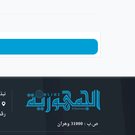
نبذ
ا
رقم 6, نهج ابن سنو
ص.ب : 31000 وهران