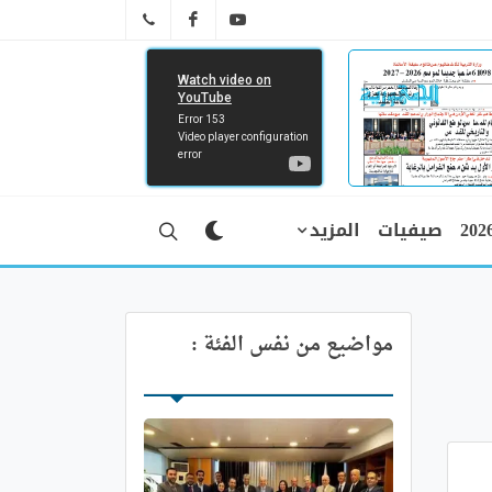
FB
YT
041 29 66 89
صيفيات
المزيد
مواضيع من نفس الفئة :