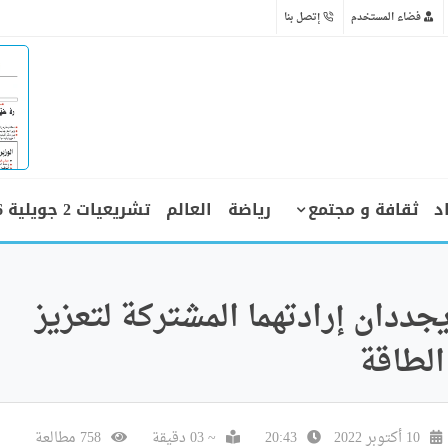
فضاء المستخدم
إتصل بنا
د
ثقافة و مجتمع
رياضة
العالم
تشريعيات 2 جويلية 2026
يجددان إرادتهما المشتركة لتعزيز
الطاقة
10 أكتوبر 2022
20:43
~ 03 دقيقة
758 مطالعة