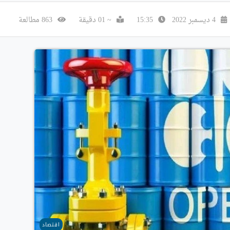
4 ديسمبر 2022
15:35
~ 01 دقيقة
863 مطالعة
اقتصاد