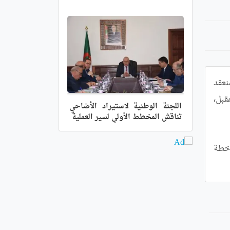
قررت بلدان منظمة الدول المصدرة للنفط وحلفائها من الدول خارج المنظمة (اوبك+)، خلال اجتماعها الوزاري ال34 المنعقد 
اليوم الاحد عبر تقنية التحاضر عن بعد، مواصلة خفض انتاجها ب2 مليون برميل يوميا شهري ديسمبر الجاري و يناير المقبل، 
اللجنة الوطنية لاستيراد الأضاحي
تناقش المخطط الأولي لسير العملية
و بذلك تكون دول أوبك+ ال23 (13 عضوا في أوبك و 10 دول اعضاء من خارج المنظمة) قد قررت المحافظة على نفس خطة 