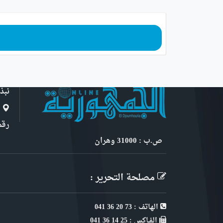
نبذ
ا
رقم 6, نهج ابن سنو
ص.ب : 31000 وهران
مصلحة التحرير :