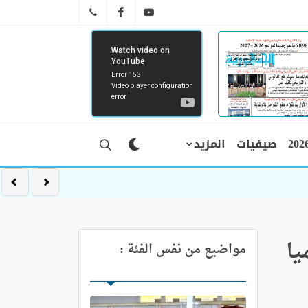
FB
YT
041 29 66 89
صيفيات
المزيد
ل يوميا
مواضيع من نفس الفئة :