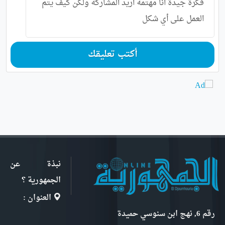
فكرة جيدة انا مهتمة اريد المشاركة ولكن كيف يتم
العمل على أي شكل
أكتب تعليقك
نبذة عن
الجمهورية ؟
العنوان :
رقم 6, نهج ابن سنوسي حميدة