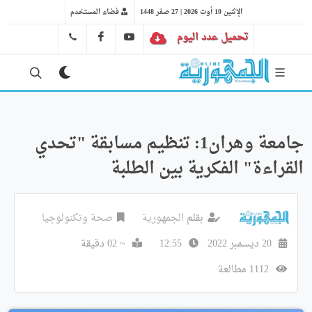
الإثنين 10 أوت 2026 | 27 صفر 1448
فضاء المستخدم
تحميل عدد اليوم
YT
FB
41 29 66 89
جامعة وهران1: تنظيم مسابقة "تحدي
القراءة" الفكرية بين الطلبة
بقلم
الجمهورية
صحة وتكنولوجيا
20 ديسمبر 2022
12:55
~ 02 دقيقة
1112 مطالعة