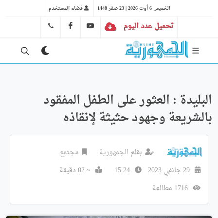
الخميس 6 أوت 2026 | 23 صفر 1448
فضاء المستخدم
تحميل عدد اليوم
YT
FB
41 29 66 89
البليدة : العثور على الطفل المفقود
بالشريعة وجهود حثيثة لإنقاذه
بقلم
الجمهورية
مجتمع
29 جانفي 2023
15:24
~ 02 دقيقة
1716 مطالعة