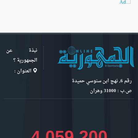
نبذة عن
الجمهورية ؟
العنوان :
رقم 6, نهج ابن سنوسي حميدة
ص.ب : 31000 وهران
4,551,218