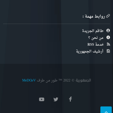
روابط مهمة :
طاقم الجريدة
من نحن ؟
خدمة RSS
أرشيف الجمهورية
الجمهورية © 2022
™ طور من طرف
MeDⱭeV