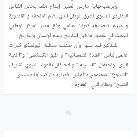
	ويرتقب نهاية مارس المقبل إيداع ملف يخص اللباس 
التقليدي النسوي لشرق الوطن الذي يضم الملحفة و القندورة 
و غيرها لتصنيفه كتراث عالمي وفق مدير المركز الوطني 
	للتذكير فقد سبق وأن صنفت منظمة اليونسكو كتراث 
عالمي لباس "الشدة التلمسانية" و"طبق الكسكسي" و"أغنية 
الراي" واحتفال "السبيبة " والاحتفال بالمولد النبوي الشريف 
الشيخ" ونظام الري "الفقارة".