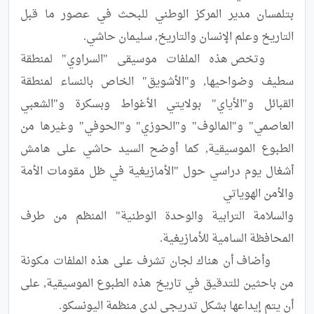
بتلمسان مدير المركز الوطني للبحث في عصور ما قبل 
	وتخص هذه الملفات موسيقى "السراوي" لمنطقة 
سطيف وضواحيها, و"الأشويق" الخاص بالنساء لمنطقة 
القبائل و"الأياي" بولايتي الأغواط وبسكرة و"الشعبي 
العاصمي" و"المالوف" و"الحوزي" و"الحوفي" وغيرها من 
الطبوع الموسيقية, كما أوضح السيد حاشي على هامش 
أشغال يوم دراسي حول "الأمازيغية في ظل مقومات الأمة 
والسلامة الترابية والوحدة الوطنية" المنظم من طرف 
	وأضاف أن هناك لجان تشرف على هذه الملفات مكونة 
من باحثين للتدقيق في تاريخ هذه الطبوع الموسيقية, على 