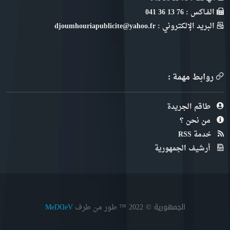
الفـاكس : 76 13 36 041
البريد الإلكتروني : djoumhouriapublicite@yahoo.fr
روابط مهمة :
طاقم الجريدة
من نحن ؟
خدمة RSS
أرشيف الجمهورية
الجمهورية © 2022
™ طور من طرف
MeDⱭeV