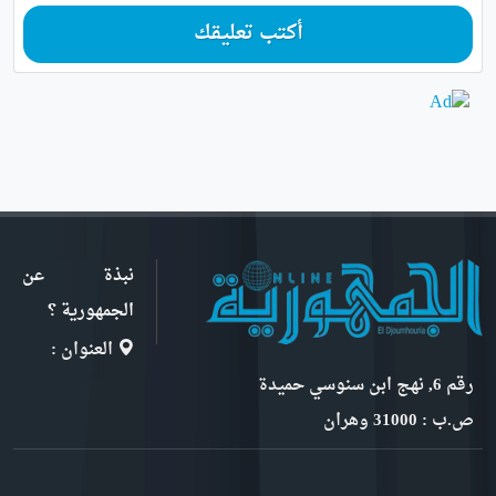
أكتب تعليقك
نبذة عن
الجمهورية ؟
العنوان :
رقم 6, نهج ابن سنوسي حميدة
ص.ب : 31000 وهران