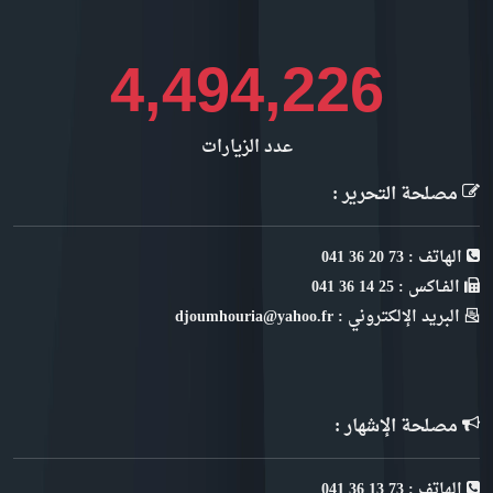
5,038,975
عدد الزيارات
مصلحة التحرير :
الهاتف : 73 20 36 041
الفـاكس : 25 14 36 041
البريد الإلكتروني : djoumhouria@yahoo.fr
مصلحة الإشهار :
الهاتف : 73 13 36 041