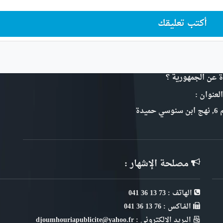
أكتب تعليقك
ة عن الجمهورية ؟
لعنوان :
سي حميدة
مصلحة الإشهار :
الهاتف : 73 13 36 041