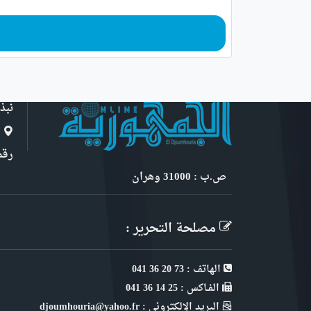
نبذ
ا
رقم 6, نهج ابن سنو
ص.ب : 31000 وهران
مصلحة التحرير :
الهاتف : 73 20 36 041