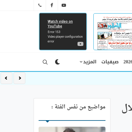
FB
YT
041 29 66 89
صيفيات
المزيد
ال
مواضيع من نفس الفئة :