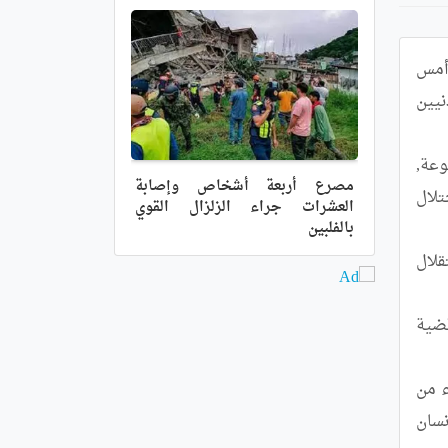
أدان مشاركون في ندوة حول القضية الصحراوية احتضنها مجلس حقوق الانسان التابع للأمم المتحدة في جنيف, أمس 
الاربعاء, استمرار احتلال المغرب اللاشرعي لأجزاء من الصحراء الغربية, ومواصلته انتهاك حقوق الانسان بحق المدنيين 
	و في كلمته الافتتاحية للندوة التي نظمتها مجموعة جنيف للدول الداعمة للصحراء الغربية, عبر رئيس المجموعة, 
مصرع أربعة أشخاص وإصابة
سفير زيمبابوي الدائم لدى مجلس حقوق الإنسان الاممي, ستيوارد كومبرباتش, عن استنكاره "الشديد لاستمرار الاحتلال 
العشرات جراء الزلزال القوي
بالفلبين
اللاشرعي لأجزاء من الصحراء الغربية", مؤكدا على "ضرورة إنهاء مظاهر الاستعمار من القارة الإفريقية من خلال استقلال 
	كما شدد على ضرورة العمل المشترك في الدورة ال52 لمجلس حقوق الإنسان الجارية حاليا لتسليط الضوء على قضية 
	من جانبها, أدانت نائبة وزيرة الخارجية والتعاون الجنوب إفريقية, كواتي كانديث, استمرار احتلال المغرب لأجزاء من 
الجمهورية العربية الصحراوية الديمقراطية لأزيد من 47 سنة, كما استنكرت تواصل "الانتهاكات الجسيمة لحقوق الإنسان 