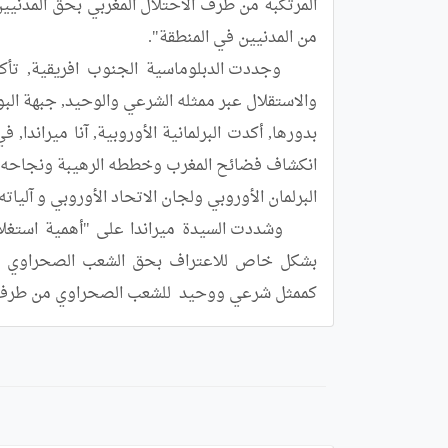
كممثل شرعي ووحيد  للشعب الصحراوي من طرف ال