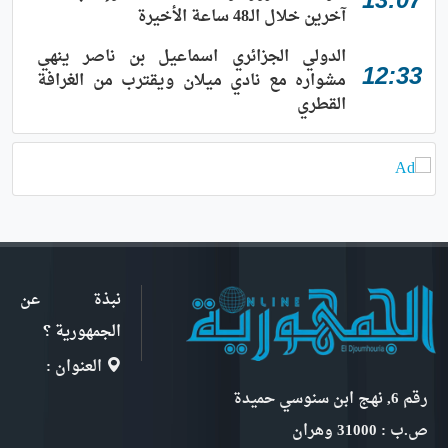
آخرين خلال الـ48 ساعة الأخيرة
الدولي الجزائري اسماعيل بن ناصر ينهي
12:33
مشواره مع نادي ميلان ويقترب من الغرافة
القطري
نبذة عن
الجمهورية ؟
العنوان :
رقم 6, نهج ابن سنوسي حميدة
ص.ب : 31000 وهران