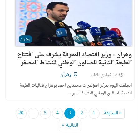
وهران
وهران : وزير اقتصاد المعرفة يشرف على افتتاح
الطبعة الثانية للصالون الوطني للنشاط المصغر
وهران
12 فيفري 2026
انطلقت اليوم بمركز المؤتمرات محمد بن احمد بوهران فعاليات الطبعة
الثانية للصالون الوطني للنشاط المص…
« السابقة
1
2
3
4
5
...
20
التالية »