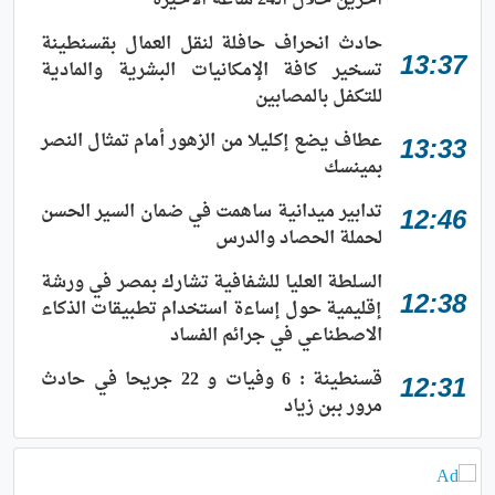
آخرين خلال الـ24 ساعة الأخيرة
حادث انحراف حافلة لنقل العمال بقسنطينة
13:37
تسخير كافة الإمكانيات البشرية والمادية
للتكفل بالمصابين
عطاف يضع إكليلا من الزهور أمام تمثال النصر
13:33
بمينسك
تدابير ميدانية ساهمت في ضمان السير الحسن
12:46
لحملة الحصاد والدرس
السلطة العليا للشفافية تشارك بمصر في ورشة
12:38
إقليمية حول إساءة استخدام تطبيقات الذكاء
الاصطناعي في جرائم الفساد
قسنطينة : 6 وفيات و 22 جريحا في حادث
12:31
مرور ببن زياد