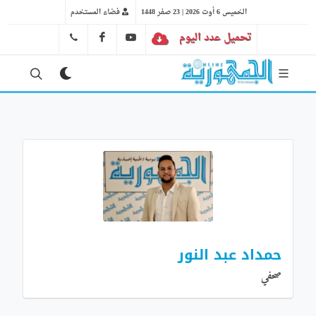
الخميس 6 أوت 2026 | 23 صفر 1448
فضاء المستخدم
تحميل عدد اليوم
YT
FB
41 29 66 89
حمداد عبد النور
صحفي