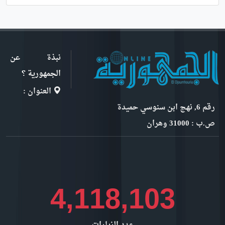
نبذة عن
الجمهورية ؟
العنوان :
رقم 6, نهج ابن سنوسي حميدة
ص.ب : 31000 وهران
4,742,050