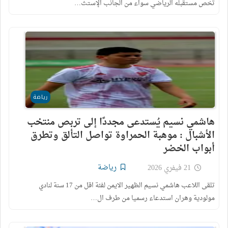
تخص مستقبله الرياضي سواء من الجانب الإستث…
رياضة
هاشمي نسيم يُستدعى مجددًا إلى تربص منتخب
الأشبال : موهبة الحمراوة تواصل التألق وتطرق
أبواب الخضر
رياضة
21 فيفري 2026
تلقى اللاعب هاشمي نسيم الظهير الايمن لفئة اقل من 17 سنة لنادي
مولودية وهران استدعاء رسميا من طرف ال…