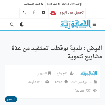
الإثنين 10 أوت 2026 | 27 صفر 1448
فضاء المستخدم
تحميل عدد اليوم
YT
FB
41 29 66 89
البيض : بلدية بوقطب تستفيد من عدّة
مشاريع تنموية
بقلم
واج
الجهوي
12 نوفمبر 2023
12:43
~ 03 دقيقة
737 مطالعة
الجهوي