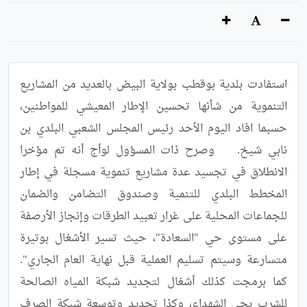
استفادت بلدية بوقطب بولاية البيض بالعديد من المشاريع 
التنموية من شأنها تحسين الإطار المعيشي للمواطنين، 
حسبما افاد اليوم الأحد رئيس المجلس الشعبي البلدي بن 
نابي شيخ.	وصرح ذات المسؤول لوأج أنه تم مؤخرا 
الانطلاق في تجسيد عدة مشاريع تنموية مسجلة في إطار 
المخطط البلدي للتنمية وصندوق التضامن والضمان 
للجماعات المحلية على غرار تعبيد الطرقات وإنجاز الأرصفة 
على مستوى حي "السعادة"، حيث تسير الأشغال بوتيرة 
متسارعة وسيتم تسليم العملية قبل نهاية العام الجاري".	
كما برمجت كذلك أشغال لتجديد شبكة المياه الصالحة 
للشرب بحي الشهداء، وكذا تجديد وتوسعة شبكة الصرف 