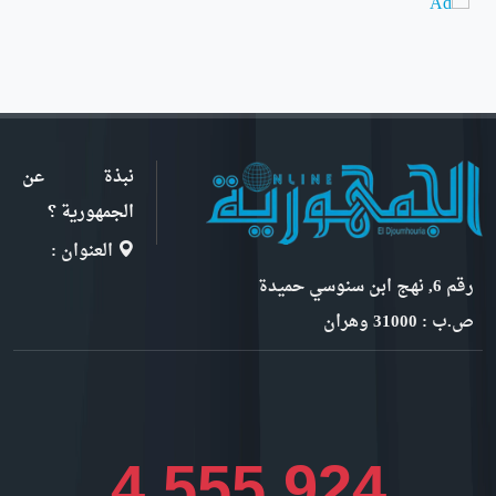
نبذة عن
الجمهورية ؟
العنوان :
رقم 6, نهج ابن سنوسي حميدة
ص.ب : 31000 وهران
4,970,094