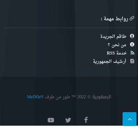
روابط مهمة :
طاقم الجريدة
من نحن ؟
خدمة RSS
أرشيف الجمهورية
الجمهورية © 2022
™ طور من طرف
MeDⱭeV