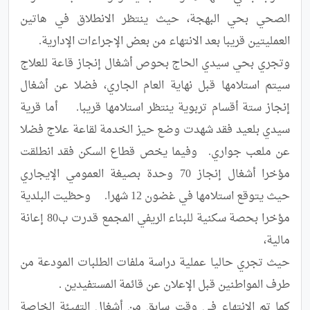
الصحي بحي البهجة، حيث ينتظر الانطلاق في هاتين 
وتجري بحي سيدي الحاج بحوص أشغال إنجاز قاعة للعلاج 
سيتم استلامها قبل نهاية العام الجاري، فضلا عن أشغال 
إنجاز ستة أقسام تربوية ينتظر استلامها قريبا.	أما قرية 
سيدي بلعيد فقد شهدت وضع حيز الخدمة لقاعة علاج فضلا 
عن ملعب جواري.	وفيما يخص قطاع السكن فقد انطلقت 
مؤخرا أشغال إنجاز 70 وحدة بصيغة العمومي الإيجاري 
حيث يتوقع استلامها في غضون 12 شهرا.	وحظيت البلدية 
مؤخرا بحصة سكنية للبناء الريفي المجمع قدرت ب80 إعانة 
حيث تجري حاليا عملية دراسة ملفات الطلبات المودعة من 
كما تم الانتهاء في وقت سابق من أشغال التهيئة الخاصة 