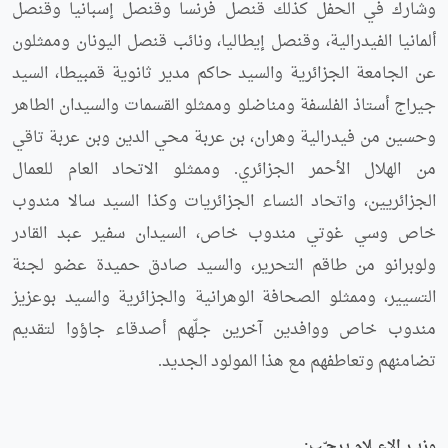
وشارك في الحفل كذلك قنصل فرنسا وقنصل إسبانيا وقنصل
ألمانيا الفيدرالية، وقنصل إيطاليا، ونائب قنصل اليونان وممثلون
عن الجامعة الجزائرية والسيد حاكم مدير ثانوية قمبيطا، السيد
جيراج أستاذ الفلسفة ومناضلو وممثلو القسمات والسيدان الطاهر
وحسين من فيدرالية وهران، بن عربة محي الدين وبن عربة تاقي
من الهلال الأحمر الجزائري. وممثلو الاتحاد العام للعمال
الجزائريين، واتحاد النساء الجزائريات وكذا السيد سالا مندوب
خاص وسي غوتي مندوب خاص، السيدان سفير عبد القادر
ولوبرانو من طاقم التحرير، والسيد صادق حميدة عضو لجنة
التسيير، وممثلو الصحافة الوهرانية والجزائرية والسيد بوعزيز
مندوب خاص ووافدين آخرين جلّهم أصدقاء جاؤوا لتقديم
تضامنهم وتعاطفهم مع هذا المولود الجديد.
وزيــر الإعـــلام يرحـّـب: