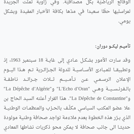
الوقائع الرياضيّة بكلّ مصداقيّة. وفي زاوية تمنّت الجريدة
لمراسليها حظّا سعيدا في مدّها بكافة الأخبار المفيدة وبشكل
يومي.
تأميــم ليكـــو دوران:
وقد سارت الأمور بشـكــل عــادي إلى غايــة 18 سبتمبر 1963، إذ
وتطبيقـــا للمـبـادئ الأســـاسيــة للدولة الجــزائــرية تــم هــذا اليـــوم
الإعـلان الـرســمــي عــن تــأمـــيــــم ثــــلاث جـــرائـــد نـاطـقـــة
بالــفـرنــســـيـــة وهـــي "L’Echo d’Oran" و"La Dépêche d’Algérie"
و"La Dépêche de Constantine". هذا القرار أعلنه السيد الحاج بن
علا عضو المكتب السياسي مكلّــف بالحــزب والمنظمــات الوطنيــة
الذي بــرّر هذه الخطوة بعدم ملاءمة تواجد صحافة وطنية مولودة
حديثــا الى جانب صحافة لا يمكن محو ذكريات نشاطها المعادي