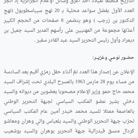
التاريخ منطلقا لميلاد أحد أعرق وسائل الإعلام الجزائرية إذ أنجز
العدد الأول بفضل سواعد محلية بـ 20 نهج سيباسطوبول (نهج
الدكتور بن زرجب ) وهو يتضمن 8 صفحات من الحجم الكبير
أعدّتها مجموعة من المهنيين على رأسهم المدير السيد جميل بن
ديمراد وأول رئيس التحرير السيد عبد القادر سفير .
حضــور نوعــي وغزيـــر:
الإعلان عن إصدار هذا العدد تمّ أثناء حفل رمزي أقيم بعد السادسة
من مساء يوم 28 مارس 1963 بالمسرح البلدي تحت إشراف السيد
محمد حاج حمو وزير الإعلام مصحوبا بعضوين من ديوانه والسيد
دخلي بشير عضو المكتب السياسي لجبهة التحرير الوطني
بالعاصمة ممثلا للسيد محمد خيدر أمين عام المكتب السياسي
لحزب جبهة التحرير الوطني والسيد بلعباس والي وهران ومعاشو
كردال منسق فيدرالية جبهة التحرير بوهران والسيد بوشعيب