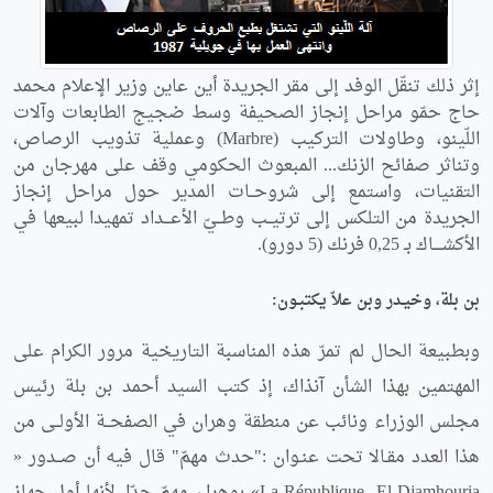
إثر ذلك تنقّل الوفد إلى مقر الجريدة أين عاين وزير الإعلام محمد
حاج حمّو مراحل إنجاز الصحيفة وسط ضجيج الطابعات وآلات
اللّينو، وطاولات التركيب (Marbre) وعملية تذويب الرصاص،
وتناثر صفائح الزنك... المبعوث الحكومي وقف على مهرجان من
التقنيات، واستمع إلى شروحــات المدير حول مراحل إنجاز
الجريدة من التلكس إلى ترتيــب وطــيّ الأعـــداد تمهيدا لبيعها في
الأكشــــاك بـ 0,25 فرنك (5 دورو).
بن بلة، وخيـدر وبن علاّ يكتبـون:
وبطبيعة الحال لم تمرّ هذه المناسبة التاريخية مرور الكرام على
المهتمين بهذا الشأن آنذاك، إذ كتب السيد أحمد بن بلة رئيس
مجلس الوزراء ونائب عن منطقة وهران في الصفحــة الأولــى من
هذا العدد مقـالا تحت عنـوان :"حدث مهمّ" قال فيه أن صــدور «