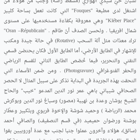
لشبان حيّ سيدي الهواري (مسقط رأسه) وجلب من هؤلاء من
اشتغل لدى مطبعة "Fouques" التي كانت تعمل بساحة كليبر
"Kléber Place" وهي معروفة بكفاءة مستخدميها على مستوى
شمال افريقيا . ولحسن الصدف أنّ طاقم . "Oran –Républicain"
ترك معدّات مثل آلة السحب (Rotative) في حالة جيدة ومكتب
للإشهار في الطابق الأرضي، أما الطابق الأول فكان يحتضن قسمي
التقني والتحرير، فيما خُصّص الطابق الثاني للقسم الرياضي
والحفر الفتوغرافي (Photogravure) . ومن ضمن الأسماء التي
التحقت بهذه الجريدة في البداية نذكر على سبيل المثال لا الحصر
الصحافي شيباني باهي عمر نور الدين المدعو "خيب" والحاج
الشيخ بوشان وعدة بن نهيبة (مصور) وسباغ نور الدين وبوكرش
محمد (الرياضة ) وحميد شوشة والإخوة فريوي وبلكبير وعطّار
بوشتة ورضوان حميميد (في قسم التصفيف) والصافي أحمد
(سائق)، هؤلاء وآخرون عملوا جنبا لجنب مع عدة أوروبيين بقوا