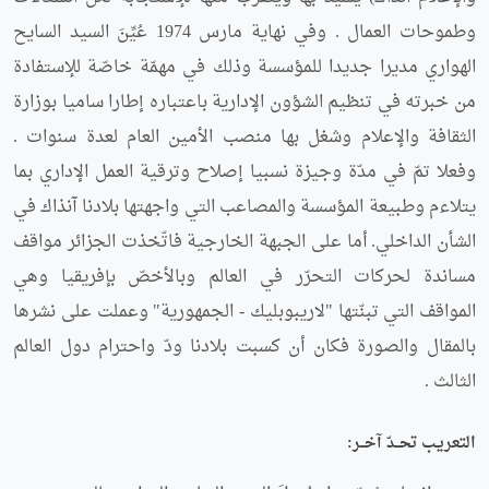
وطموحات العمال . وفي نهاية مارس 1974 عُيِّنَ السيد السايح
الهواري مديرا جديدا للمؤسسة وذلك في مهمّة خاصّة للإستفادة
من خبرته في تنظيم الشؤون الإدارية باعتباره إطارا ساميا بوزارة
الثقافة والإعلام وشغل بها منصب الأمين العام لعدة سنوات .
وفعلا تمّ في مدّة وجيزة نسبيا إصلاح وترقية العمل الإداري بما
يتلاءم وطبيعة المؤسسة والمصاعب التي واجهتها بلادنا آنذاك في
الشأن الداخلي. أما على الجبهة الخارجية فاتّخذت الجزائر مواقف
مساندة لحركات التحرّر في العالم وبالأخصّ بإفريقيا وهي
المواقف التي تبنّتها "لاريبوبليك - الجمهورية" وعملت على نشرها
بالمقال والصورة فكان أن كسبت بلادنا ودّ واحترام دول العالم
الثالث .
التعريـب تحــدّ آخــر: