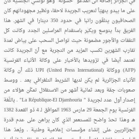
في الجزائر إضافة الى المدعو "حسّونة" وهو تونسي الجنسيّة كان
على ما يبدو يتهيّأ لتعريب الجريدة لاحقا، ونظير مجهوداتهم كان
الصحافيون يتلقّون راتبا في حدود 350 دينارا في الشهر. هذا
الفريق بدأ يتوسع ويكبر باستقدام المراسلين الجدد وكانت كل
النفقات والأجور مضمونة حيث تواصل السحب على بياض لمدة
تقارب الشهرين لكسب المزيد من التجربة مع أنّ الجريدة كانت
تعتمد أيضا في تزويدها بالأخبار على وكالة الأنباء الفرنسية
(AFP) ووكالة UPI (United Press International) ذلك أن وكالة
الأنباء الجزائرية لم يكن لديها الشريط التلغرافي بعد . ووسط
صعوبات جمّة وبعد ثمانية أشهر من الاستقلال تمكّن هؤلاء من
إصدار أول عدد لجريدة " La République-El Djamhouria" . باللّغة
الفرنسية يوم الجمعة 29 مارس 1963 الموافق لـ 4 ذو القعدة 1382
هـ وهذا تحدّ واضح للمستعمر الذي كان يراهن على عدم قدرة
الجزائريين على إنشاء مؤسسات إعلامية وطنية . ويُعدّ هذا