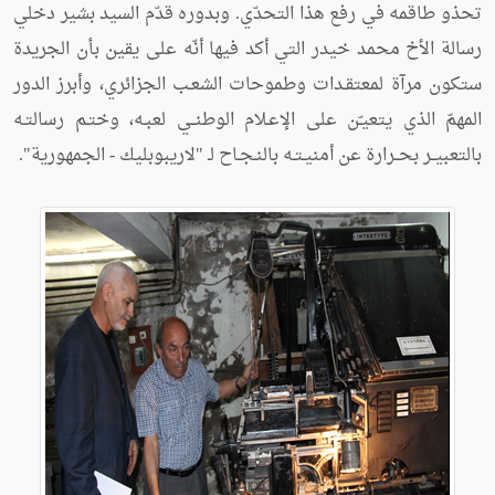
تحذو طاقمه في رفع هذا التحدّي. وبدوره قدّم السيد بشير دخلي
رسالة الأخ محمد خيدر التي أكد فيها أنّه على يقين بأن الجريدة
ستكون مرآة لمعتقـدات وطموحات الشعـب الجزائري، وأبرز الدور
المهمّ الذي يتعيـّن على الإعـلام الوطنــي لعبـه، وختـم رسالتـه
بالتعبيــر بحــرارة عن أمنيـتـه بالنـجـاح لـ "لاريبوبليك - الجمهورية".