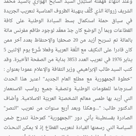
وعند انتهاء مُهمّته استُبْدِلَ السيد السايح الهواري بالسيد محمد
الشريف زروالة الذي كُلِّف بتهيئة الظروف المناسبة لتعريب الجريدة
في سياق حملة استكمال بسط السيادة الوطنية على كافة
القطاعات وبما أنّ الوضع كان جدّ معقّد لوجود طاقم مفرنس مائة
بالمائة تم تسريح أزيد من 20 صحفيّا والإحتفاظ بعدد آخر ممن
كان قادرا على التكيّف مع اللّغة العربية وفعلا شُرِع يوم الإثنين 5
يناير 1976 في تعريب العدد 3853 بداية من الصفحة الأخيرة. وقد
كتب السيد طالب الإبراهيمي وزير الثقافة والإعلام عمودا بعنوان :
"خطوة الجمهورية مع مطلع العام الجديد" اعتبر هذا الحدث
استرجاعا للمقومات الوطنية وتصفية جميع رواسب الاستعمار
التي أريد بها طمس معالم الشخصيّة العربيّة الاسلامية. وأضاف
الدكتور طالب: "...وهكذا وبعد أربع سنوات من تعريب "النصر"
الصادرة بقسنطينة يأتي دور "الجمهورية" كمرحلـة تندرج ضمن
السياسة التي رسمتها القيادة لتعريب القطاع إذ لا يمكـن التـحـدّث