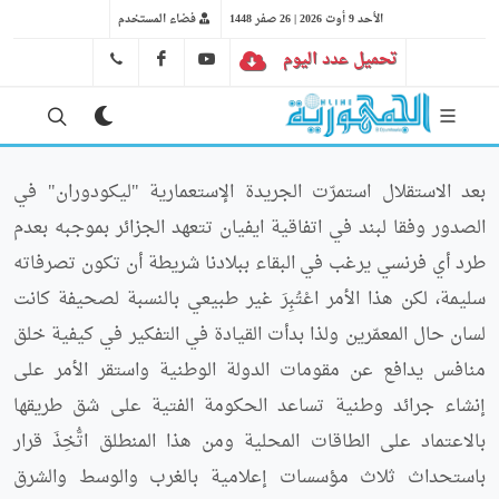
الأحد 9 أوت 2026 | 26 صفر 1448
فضاء المستخدم
تحميل عدد اليوم
YT
FB
41 29 66 89
بعد الاستقلال استمرّت الجريدة الإستعمارية "ليكودوران" في
الصدور وفقا لبند في اتفاقية ايفيان تتعهد الجزائر بموجبه بعدم
طرد أي فرنسي يرغب في البقاء ببلادنا شريطة أن تكون تصرفاته
سليمة، لكن هذا الأمر اعْتُبِرَ غير طبيعي بالنسبة لصحيفة كانت
لسان حال المعمّرين ولذا بدأت القيادة في التفكير في كيفية خلق
منافس يدافع عن مقومات الدولة الوطنية واستقر الأمر على
إنشاء جرائد وطنية تساعد الحكومة الفتية على شق طريقها
بالاعتماد على الطاقات المحلية ومن هذا المنطلق اتُّخِذَ قرار
باستحداث ثلاث مؤسسات إعلامية بالغرب والوسط والشرق