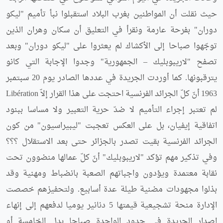
حيث نقلت أن المواطنين بغرب البلاد استقبلوا نبأ تأميم "ليكو
دوران" بفرحة عارمة ونقرأ في التعليق أن سكان وهران الذين
توجّهوا صباحا إلى الأكشاك لم يعثروا على "ليكو دوران" وبعد
تصفح "لاريبوبليك – الجمهورية" وجدوا الإجابة التي كانو
يترقبونها. كما أوردت الجريدة في عددها الصادر يوم 20 سبتمبر
1963 أنّ كلّ الجرائد الفرنسية احتجت على هذا القرار إلاّ Libération
لم تعتبر إجراء التأميم لا ضدّ حرية التعبير ولا مساسا ببنود
اتفاقية إيفيان، بل على العكس تعجبت "ليبيراسيون" من كون
الجرائد الفرنسية بقيت تصدر بالجزائر حتى بعد الاستقلال ؟؟؟
وفي تذكير مهم تؤكد "لاريبوبليك" أنّ كلّ عمالها منضوون تحت
نقابة معتمدة ويؤدون واجباتهم الصعبة بانضباط ومهنية وقد
بذلوا مجهودات مضنية طيلة عدة أسابيع. ولتحفيزهم خصصت
الإدارة منحة تشجيعية قيمتها 5 دنانير يوميا لدفعهم إلى إنهاء
اصدار الجريدة في حدود الواحدة صباحا بدل الخامسة أو