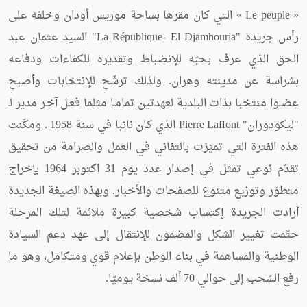
« Le peuple » التي كان مقرها بساحة موريس أودان وخلفه على
رأس جريدة "La République- El Djamhouria" السيد عثمان عبد
الحق الذي عرف بحبّه للإنضباط وتقديره للكفاءات ودفاعه
بشراسة عن مدينته وهران. ولذلك ترشّح للإنتخابات وأصبح
عضــوا منتخبا بذات البلدية لعهدتين تمامـا مثلما فعـل آخـر مدير لـ
"ليكودوران" Pierre Laffont الذي كان نائبا في سنة 1958 . ومكّنت
هذه الفترة التي تميّزت بالتفاني في العمل والصرامة من تحقيق
تقدّم نوعي تمثل في إصدار عدد يوم 31 اكتوبر 1964 بإخراج
متطوّر وتوزيع متنوع للصفحات والأخبار. وبهذه الصيغة الجديدة
أرادت الجريدة إكتساب شخصية كبيرة ملائمة لتلك المرحلة
حتّمت تغيير الشكل والمضمون للإنتقال إلى عهد دعم السيادة
الوطنية والمساهمة في بناء الوطن بإعلام قوي ومتكامل، وهو ما
رفع السّحب إلى حوالي 70 ألف نسخة يوميّا.