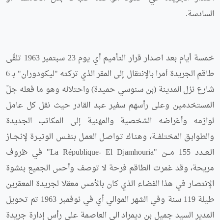
السادسة.
خمسة أيام بعد اصدار قرار التأميم أي يوم 23 سبتمبر 1963 تلقّى
طاقم الجريدة أمرا بالإنتقال إلى المقر الذي تركته "ليكودوران" بـ 6
شارع نزل المدينة (بن سنوسي حميدة) واحتلاله وهو ما فعله جلّ
المستخدمين وعلى رأسهم سفير عبد القادر حيث نقل كل عامل
لوازمه وأغراضه الشخصية والمهنية إلى المكاتب الجديدة
والطوابـق المختلفــة، وهنـاك تـواصـل العمـل بنفــس الوتيـرة لإنجــاز
الـعــدد 155 مـــن "La République- El Djamhouria" في ظروف
مريحة، وقد غمرت الطاقم فرحة لا توصف وأحس الجميع بنشوة
الإنتصار في هذا الفضاء الذي كان بالأمس معقلا لجريدة المعمّرين
طيلة 119 سنة وفي الشهر الموالي أي في نوفمبر 1963 تم تحويل
المدير السيد جميل بن ديمراد الى العاصمة على رأس إدارة جريدة