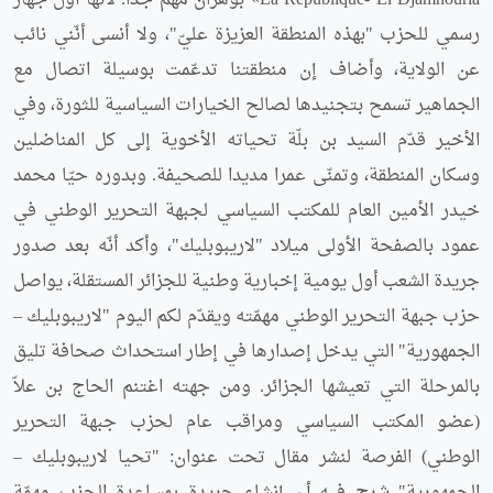
La République- El Djamhouria» بوهران مهمّ جدّا. لأنها أول جهاز
رسمي للحزب "بهذه المنطقة العزيزة عليّ"، ولا أنسى أنّني نائب
عن الولاية، وأضاف إن منطقتنا تدعّمت بوسيلة اتصال مع
الجماهير تسمح بتجنيدها لصالح الخيارات السياسية للثورة، وفي
الأخير قدّم السيد بن بلّة تحياته الأخوية إلى كل المناضلين
وسكان المنطقة، وتمنّى عمرا مديدا للصحيفة. وبدوره حيّا محمد
خيدر الأمين العام للمكتب السياسي لجبهة التحرير الوطني في
عمود بالصفحة الأولى ميلاد "لاريبوبليك"، وأكد أنّه بعد صدور
جريدة الشعب أول يومية إخبارية وطنية للجزائر المستقلة، يواصل
حزب جبهة التحرير الوطني مهمّته ويقدّم لكم اليوم "لاريبوبليك –
الجمهورية" التي يدخل إصدارها في إطار استحداث صحافة تليق
بالمرحلة التي تعيشها الجزائر. ومن جهته اغتنم الحاج بن علاّ
(عضو المكتب السياسي ومراقب عام لحزب جبهة التحرير
الوطني) الفرصة لنشر مقال تحت عنوان: "تحيا لاريبوبليك –