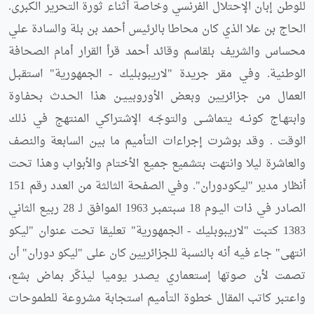
للوطن إبان الإحتلال الفرنسي وخاصة أثناء ثورة التحرير الكبرى.
الحاج بن علا الذي كان محاطا بالرئيس أحمد بن بلة والسادة علي
محساس والشريف بلقاسم وقائد أحمد قرأ القرار أمام الصحافة
الوطنية. وفي مقر جريدة "لاريبوبليك - الجمهورية" استقبـل
العمال من جزائريين وبعض الأوروبييـن هذا الحـدث بحفـاوة
وابتهـاج كونــه يتماشــى والتوجّـه الإشتراكي المنتهج في ذلك
الوقت . وقد بوشرت إجراءات التأميم ما بين السابعة والنصف
والعاشرة ليلا وانتهت بتشميع جميع الأختام والأبواب وهذا تحت
أنظار مدير "ليكودوران". وفي الصفحة الثالثة من العدد رقم 151
الصادر في ذات اليـوم 18 سبتمبـر 1963 الموافق لـ 28 ربيع الثاني
1383 كتبت "لاريبوبليك - الجمهورية" تعليقا تحت عنوان "ليكو
انتهى" جاء فيه أنه بالنسبة للجزائريين كان على "ليكو دوران" أن
تصمت لأن صوتها إستعماري يصدر يوميا ليذكّر بماض بشع،
واعتبر كاتب المقال خطوة التأميم استجابة مشروعة للطموحات