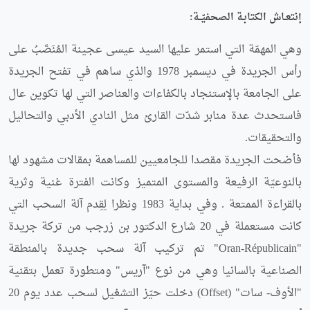
إنتعـاش الكتابـة الصحفيّــة:
وهي المهمّة التي استمر عليها السيد عيسى عجينة المُنَصَّبُ على
رأس الجريدة في ديسمبر 1978 والذي ساهم في تفتح الجريدة
على الجامعة بالإستنجاد بالكفاءات والعناصر التي لها تكوين عال
فاستحدث عدة منابر شدّت القارئ مثل النادي الأدبي والتحاليل
والتحقيقات.
فأضحت الجريدة مقصدا للجامعيين للمساهمة بمقالات مشهود لها
بالنوعيّة الرفيعة والمستوى المتميز وكانت الفترة غنية وثرية
بالقراءة الممتعة . وفي بداية 1983 ونظرا لِقِدم آلة السحب التي
كانت مستعملة في 20 شارع الدكتور بن زرجب من تركة جريدة
"Oran-Républicain" تم تركيب آلة سحب جديدة بالمنطقة
الصناعية بالسانيا وهي من نوع "آريس" ومتطورة تعمل بتقنية
"الأوف- سات" (Offset) دخلت حيّز التشغيل لسحب عدد يوم 20