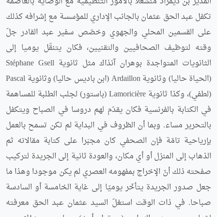
المدير بن ديمراد منشغلا بالأمور التنظيمية مع الوصاية بالعاصمة
تكفل عبد الحق عثمان بالجانب الإداري للمؤسسة مع إشرافه كذلك
على القسمين المحلي والجهوي وخصّص سفير عبد القادر جلّ
وقته لتوظيف الصحافيين والتقنيين، فكان يتنقّل يوميا إلى
الثانويات المتواجدة بوهران آنذاك مثل ثانوية Stéphane Gsell
(الحياة حاليا) وثانوية Ardaillon (ابن باديس حاليا) وثانوية Pascal
(لطفي)، وكذا ثانوية Lamoricière (باستور) لجلب الطلبة للمساهمة
في الكتابة بالفرنسية فكان يقدّم لهم دروسا في الصباح ويتكفل
بالتحرير مساء. وبما أن الظروف في البداية لم تكن تسمح بالعمل
بإرياحية تامّة فإن الصحفي كان مجبَرا على كتابة مقالاته ثم
الذهاب إلى المنزل أو أي مكان، والعودة ثانية إلى الجريدة لتركيب
صفحته ذلك أنّ الإخراج بمفهومه العصري لم يكن موجودا وهذا ما
جعل صدور الجريدة يتأخّر يوميّا إلى غاية الخامسة أو السادسة
صباحا. في ذات الوقت استغلّ السيد عثمان عبد الحق معرفته