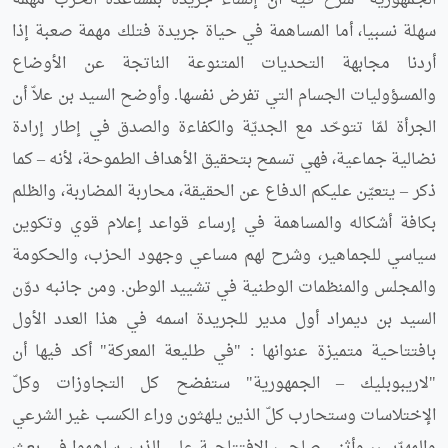
الجمهورية" شرح فيه أن إنشاء جريدة بمساعدة الحزب مهمّة
سهلة نسبيا، أما المساهمة في حياة جريدة فتلك مهمة صعبة إذا
أردنا مجابهة التحديات المتنوعة الناتجة عن الأوضاع
والمسؤوليات الجسام التي تفرض نفسها. وأوضح السيد بن علاّ أن
الجرأة لمّا تتوحّد مع الجديّة والكفاءة والصدق في إطار إرادة
نضالية جماعية، فهي تسمح بتحقيق الأهداف الطموحة، لأنه – كما
ذكر – يتعيّن عليكم الدفاع عن الحقيقة، محاربة المضاربة، والظلم
بكافة أشكاله والمساهمة في إرساء قواعد إعلام قوي وتكوين
سياسي للجماهير، وشرح لهم مساعي وجهود الحزب، والحكومة
والمجلس والمنظمات الوطنية في تشييد الوطن. ومن جانبه دوّن
السيد بن ديمراد أول مدير للجريدة اسمه في هذا العدد الأول
بافتتاحية متميزة عنوانها : "في طليعة المعركة" أكد فيها أن
"لاريبوبليك – الجمهورية" ستفضح كل التجاوزات وكلّ
الإختلاسات وستحارب كلّ الذين يلهثون وراء الكسب غير الشرعي