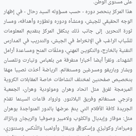
على مستوى الوطن.
هذا المركز ينحصر دوره - حسب مسؤوله السيد رحال - في إظهار
الوجه الحقيقي للجيش، ومنشأه ودوره وتطوّره وأهدافه، ومسار
ثورة التحرير. إلى جانب ذلك يتكفل المركز بتقديم المعلومات
للشّباب الراغب في الإنخراط في الجيش، والتدريب في المـدارس
التقنية بالخارج، والتكويــن المهني، وملـفّات المنح ومساعدة أرامل
الشهداء. ونقرأ أيضا أخبارا متفرقة من بلعباس وتيارت وتلمسان
وبشار وباريقو ومسرغين ومستغانم. الرياضة أخذت نصيبا مهمّا
بتخصيص صفحتين لمختلف النشاطات خاصة المقابلات الكروية
المبرمجة لفرق مثل اتحاد وهران ومولودية وهران، الجمعية
وترجي مستغانم وفريق البلانتور. ولرواد قاعات السينما تقدّم
الجريدة كافة الأفلام التي يتمّ عرضها بالدور المتواجدة بوهران
مثل: موقار وإيديال والكلوب ولامبير وصوفيا والريجان وبالزاك
وميرامار وكوليزي وإسكوريال وبيقال وأولمبيا واللّنكس وسنتوري،