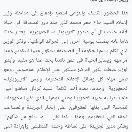
هذا الحضور الكثيف والنوعي استمع بإمعان إلى مداخلة وزير
الإعلام السيد حاج حمو محمد الذي حدّد دور الصحافة في حياة
الأمّة حيث قال أن صدور "لاريبوبليك- الجمهورية" يعتبر حدثا
هاما لأنه يضيف يومية أخرى إلى الجرائد الوطنية. وذكر الوزير
الذي تكلّم باسم الحكومة أنّ الصحيفة ستكون منبرا للتكوين وهذا
أمر مهمّ ويساير الحياة في عمق بلادنا بحثا عمّا هو مفيد، وأبدى
الوزير غبطته بكون التركيز سيكون على الإعلام الموضوعي، وهو
ضمن مهام كلّ وسائل الإعلام المحترمة وليس "لاريبوبليك-
الجمهورية" وحدها. بعده أخذ الكلمة السيد كردال معاشو أمين
عام فيدرالية جبهة التحرير الوطني بوهران الذي ثمّن المجهودات
الضخمة التي بذلها المشرفون على إنجاز الجريدة والمصاعب
الجمّة التي تنتظرهم، وهذا – كما قال – "ما يرفع من شأنهم".
وشكر مدير الجريدة على نشاطه وحسّه التنظيمي والإرادة التي