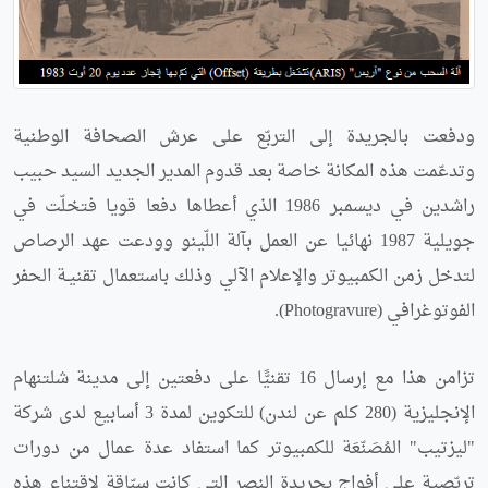
ودفعت بالجريدة إلى التربّع على عرش الصحافة الوطنية
وتدعّمت هذه المكانة خاصة بعد قدوم المدير الجديد السيد حبيب
راشدين في ديسمبر 1986 الذي أعطاها دفعا قويا فتخلّت في
جويلية 1987 نهائيا عن العمل بآلة اللّينو وودعت عهد الرصاص
لتدخل زمن الكمبيوتر والإعلام الآلي وذلك باستعمال تقنيـة الحفر
الفوتوغرافي (Photogravure).
تزامن هذا مع إرسال 16 تقنيًّا على دفعتين إلى مدينة شلتنهام
الإنجليزية (280 كلم عن لندن) للتكوين لمدة 3 أسابيع لدى شركة
"ليزتيب" المُصَنّعَة للكمبيوتر كما استفاد عدة عمال من دورات
تربّصية على أفواج بجريدة النصر التي كانت سبّاقة لاقتناء هذه