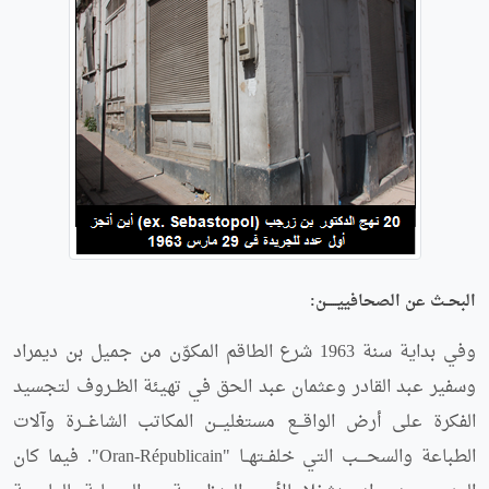
البحــث عن الصحافييـــــن:
وفي بداية سنة 1963 شرع الطاقم المكوّن من جميل بن ديمراد
وسفير عبد القادر وعثمان عبد الحق في تهيئة الظــروف لتجسيد
الفكرة على أرض الواقـــع مستغليـــن المكاتب الشاغـــرة وآلات
الطباعة والسحــــب التي خلفــتهــا "Oran-Républicain". فيما كان