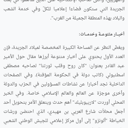
والمهرّبين، وأثنى صاحب الإفتتاحية على الذين ساهموا في بعث
الجريدة التي ستكون فضاءا إعلاميا للكلّ وفي خدمة الشعب
والبلاد بهذه المنطقة الجميلة من الغرب".
أخبـــار متنوعـــة وخدمـــات:
وبغضّ النظر عن المساحة الكبيرة المخصصة لميلاد الجريدة، فإن
العدد الأول يحتوي على أخبار متنوعة أبرزها مقال حول الأمير
عبد القادر بعنوان: "كان روح وقلب ثورتنا" لصاحبه مصطفى
اسطنبولي (كاتب دولة في الحكومة المؤقتة). وفي الصفحات
الداخلية نجد أخبارا عن نشاطات المسؤولين في الحزب والدولة
وأخرى موجزة عن العالم والعالم الإسلامي خاصة. وفي الخبر
المحلي أوردت "لاريبوبليك" أهم حدث ويتعلق الأمر بتحويل أحد
أجمل محلاّت شارع العربي بن مهيدي، الذي احتضن ورشات
الخياطة "ألونزو" إلى أول مركز إعلامي للجيش الوطني الشعبي