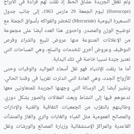
ولم تغفل الجريدة عشّاق الحظ إذ نقلت لهم قراءة في الأبراج
(Horoscope) ليوم الجمعة 29 مارس 1963، إلى جانب جدول
التسعيرة اليومية (Mercuriale) للخضر والفواكه بأسواق الجملة مع
توضيح الوزن والمصدر. واحتوى هذا العدد أيضا على مجموعة
من الإعلانات المتنوعة منها عروض للبيع والشراء وفرص
التوظيف وعروض أخرى للخدمات والسلع، وهي المساحات التي
تعتبر جيّدة نسبيا خاصة في تلك البداية.
أما ما يلفت للإنتباه فهو نقل أسماء المواليد والوفيات وحتى
الأزواج الجدد، وهي العادة التي اندثرت تقريبا في وقتنا الحالي.
ونشير أيضا إلى الرسالة التي وجهتها الجريدة للمتعاونين معها
تدعوهم فيها إلى النشاط وبعث المقالات والصور بشكل دوري.
وطالبتهم بالتقرّب من الجمعيات الثقافية والفنية والإدارات
والمصالح العمومية مثل المياه والغابات والري والغاز والمنشآت
القاعدية والمراكز الإستشفائية وزيارة المصانع والورشات ونقل