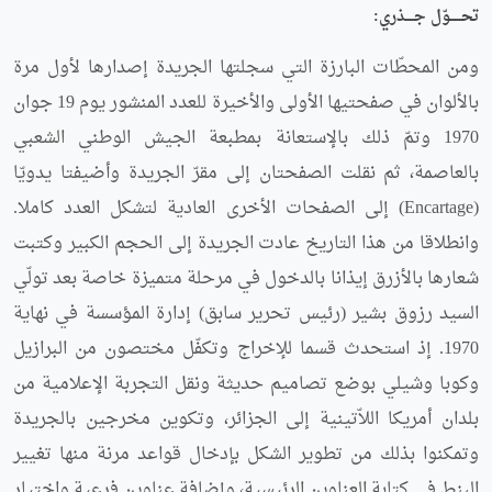
تحـــــوّل جــــذري:
ومن المحطّات البارزة التي سجلتها الجريدة إصدارها لأول مرة
بالألوان في صفحتيها الأولى والأخيرة للعدد المنشور يوم 19 جوان
1970 وتمّ ذلك بالإستعانة بمطبعة الجيش الوطني الشعبي
بالعاصمة، ثم نقلت الصفحتان إلى مقرّ الجريدة وأضيفتا يدويّا
(Encartage) إلى الصفحات الأخرى العادية لتشكل العدد كاملا.
وانطلاقا من هذا التاريخ عادت الجريدة إلى الحجم الكبير وكتبت
شعارها بالأزرق إيذانا بالدخول في مرحلة متميزة خاصة بعد تولّي
السيد رزوق بشير (رئيس تحرير سابق) إدارة المؤسسة في نهاية
1970. إذ استحدث قسما للإخراج وتكفّل مختصون من البرازيل
وكوبا وشيلي بوضع تصاميم حديثة ونقل التجربة الإعلامية من
بلدان أمريكا اللاّتينية إلى الجزائر، وتكوين مخرجين بالجريدة
وتمكنوا بذلك من تطوير الشكل بإدخال قواعد مرنة منها تغيير
البنط في كتابة العناوين الرئيسية، وإضافة عناوين فرعية واختيار