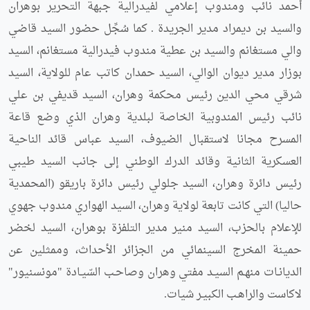
أحمد نائب ومندوب إعلامي لفيدرالية جبهة التحرير بوهران
والسيد بن ديمراد مدير الجريدة . كما سُجِّل حضور السيد قاضي
والي مستغانم والسيد بن عطية مندوب فيدرالية مستغانم، السيد
بوزار مدير ديوان الوالي، السيد حمدان كاتب عام للولاية، السيد
شرقي محي الدين رئيس محكمة وهران، السيد قديفي بن علي
نائب رئيس المندوبية الخاصة لبلدية وهران الذي وضع قاعة
المسرح مجانا لاستقبال الضيوف، السيد عباس قائد الناحية
العسكرية الثانية وقائد الدرك الوطني إلى جانب السيد طيبي
رئيس دائرة وهران، السيد جلولي رئيس دائرة باريقو (المحمدية
حاليا) التي كانت تابعة لولاية وهران، السيد الهواري مندوب جهوي
للإعلام بالحزب، السيد منير مدير التلفزة بوهران، السيد لخضر
حمينة المخرج السينمائي من الجزائر الأحداث، وممثلين عن
الديانـات منهـم السيـد مفتي وهران وصاحـب السّيـادة "مونسنيور"
لاكاست والراهـب الكبيـر شيات.