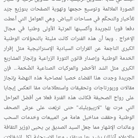
الصورة الملائمة وتوسيع حجمها وتهوية الصفحات بتوزيع جيّد
للأخبار والتحكّم في مساحات البياض. وهي العوامل التي أعطت
دفعا قويا للجريدة وأكسبتها المرتبة الأولى وطنيا في مجال
الإخراج . وبما أن هذه الفترات كانت مليئة بالتحوّلات الوطنية
الكبرى الناجمة عن القرارات السيادية الإستراتيجية مثل إقرار
الخدمة الوطنية وإصدار قانون الثورة الزراعية وإنجاز المشاريع
الكبرى مثل السّد الأخضر والمركبات الصناعية الضّخمة... فإن
الجريدة وجدت هذا الفضاء خصبا لمصاحبة هذه النهضة بإنجاز
مقالات وربورتاجات وتحقيقات واستطلاعات ممّا انعكس إيجابا
على رواج الصحيفة فكانت هذه الفترة فعلا من أفضل المراحل
التي مرت بها "لاريبوبليك" حتى تربّعت على عرش الصحف
الوطنية وحققت مداخيل هامة من المبيعات وخدمات السحب
وعائدات الإشهار مما جعل السيد الصديق بن يحيى (وزير الثقافة
والإعلام آنذاك) يشيد بها ويتقرّب منها للإستجابة لكل انشغالات