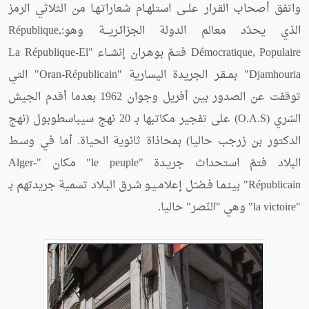
واتفق أصحاب القـرار علــى استلهـام شعاراتـهـا من الثلاثي الرمز
الذي يحدّد معالم الدولة الجزائـريـــة وهو:République,
Démocratique, Populaire فتـمّ بوهـران إنشــاء "La République-El
Djamhouria" بمــقـر الجريدة اليسارية "Oran-Républicain" التي
توقفت عن الصدور بين أفريل وجوان 1962 بعدما أقدم الجيش
السّري (O.A.S) على تفجير مكاتبها بـ 20 نهج سيباسطوبول (نهج
الدكتور بن زرجب حاليا) بمحاذاة ثانوية الحياة. أما في وسـط
البلاد فتمّ استحداث جريـدة "le peuple" مكان "Alger-
Républicain" بينـمـا فـضـّـل إعلامـيـو شـرق البـلاد تسمية جريدتهم بـ
"la victoire" وهي "النّصر" حاليا.