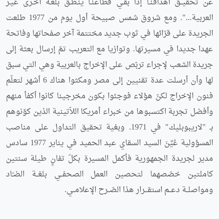
عن تحقيــق أهدافنـا إذا بقـي قطاعنـا ينـطـق بلغـة أخـرى غيـر
العربية...". ومع شروق شمس صبيحة أول يوم من 1977 طلعت
الجريدة على قرّائها في ثوب جديد مختتمة آخر صفحاتها وفاتحة
عهدا جديدا في مسيرتها. وتوازيا مع التعريب تمّ إرسال بعثة إلى
جريدة الشعب لإجراء تربّص على الإخراج بالعربية وهي التي سبق
لها وأن أرسلت عدة تقنيين إلى مصر ومكثوا هناك 6 أشهر لتعلّم
فنون الإخراج لكنّ هؤلاء فوجئوا بكون مخرجينا كانوا أكفأ منهم
وأفضل تجربة اكتسبوها من خبراء أمريكا اللاّتينية الذين كوّنوهم
بـ "لاريبوبليك" في 1971. وبغية تحقيق التداول على مناصب
المسؤولية عُيِّنَ السيد السقاي عبد الحميد في يناير 1977 سادس
مدير لجريدة الجمهورية فأكمل المسيرة بكلّ تفانٍ طيلة سنتين
كاملتين خصّصهما لتحصين العمل الصحفــي بلغــة الضـّاد
ومواصلــة دعــم استقـــرار هذا الصّــرح الإعلامــي.