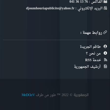
الفـاكس : 76 13 36 041
البريد الإلكتروني : djoumhouriapublicite@yahoo.fr
روابط مهمة :
طاقم الجريدة
من نحن ؟
خدمة RSS
أرشيف الجمهورية
الجمهورية © 2022
™ طور من طرف
MeDⱭeV