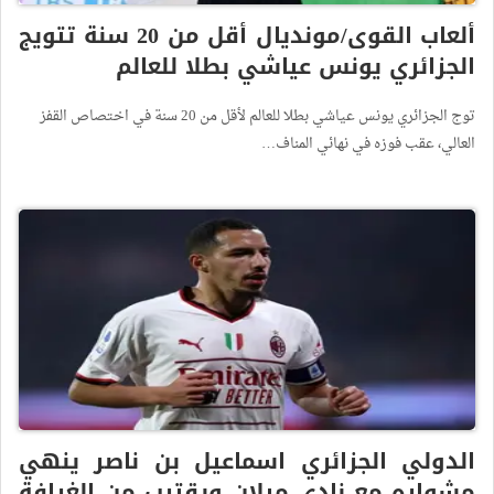
ألعاب القوى/مونديال أقل من 20 سنة تتويج
الجزائري يونس عياشي بطلا للعالم
توج الجزائري يونس عياشي بطلا للعالم لأقل من 20 سنة في اختصاص القفز
العالي، عقب فوزه في نهائي المناف…
الدولي الجزائري اسماعيل بن ناصر ينهي
مشواره مع نادي ميلان ويقترب من الغرافة