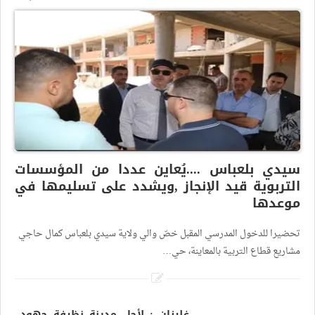
سيدي بلعباس ....يُعاين عددا من المؤسسات
التربوية قيد الإنجاز ,ويشدد على تسليمها في
موعدها
تحضيرا للدخول المدرسي المقبل خصّ والي ولاية سيدي بلعباس كمال حاجي
مشاريع قطاع التربية بالمعاينة، حي…
غليزان : لأجل مدينة نظيفة جهود