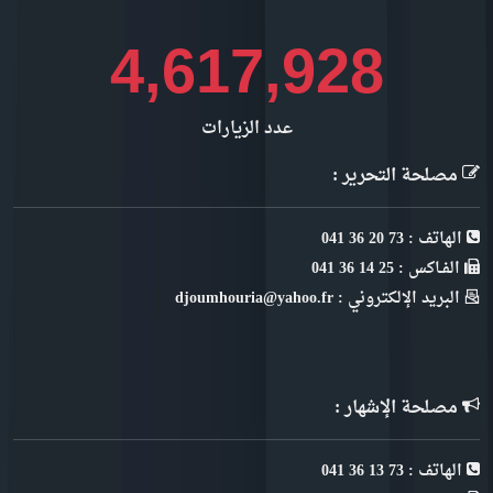
5,161,208
عدد الزيارات
مصلحة التحرير :
الهاتف : 73 20 36 041
الفـاكس : 25 14 36 041
البريد الإلكتروني : djoumhouria@yahoo.fr
مصلحة الإشهار :
الهاتف : 73 13 36 041