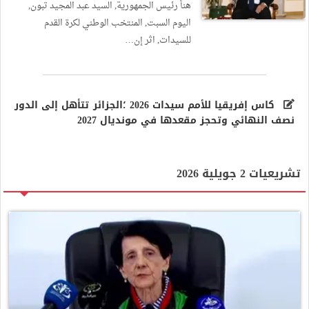
هنأ رئيس الجمهورية, السيد عبد المجيد تبون,
اليوم السبت, المنتخب الوطني لكرة القدم
للسيدات, اثر إن…
كاس إفريقيا للأمم سيدات 2026 ؛الجزائر تتأهل إلى الدور
نصف النهائي وتحجز مقعدها في مونديال 2027
تشريعيات 2 جويلية 2026