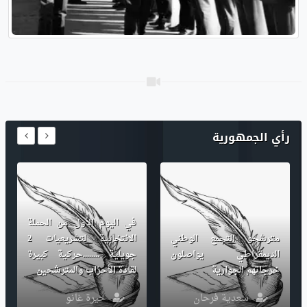
رأي الجمهورية
في اليوم الأول من الحملة
مترشحو التجمع الوطني
الانتخابية لتشريعيات 2
الديمقراطي يواصلون
جويلية ........حركية كبيرة
خرجاتهم الجوارية
لقادة الأحزاب والمترشحين
سعدية فرحان
خيرة غانو