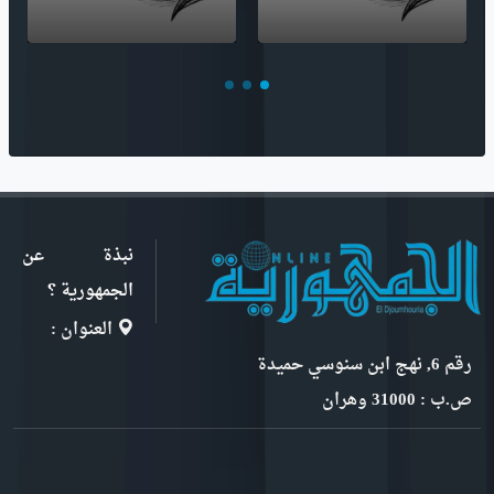
نبذة عن
الجمهورية ؟
العنوان :
رقم 6, نهج ابن سنوسي حميدة
ص.ب : 31000 وهران