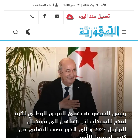
الأحد 9 أوت 2026 | 26 صفر 1448
فضاء المستخدم
تحميل عدد اليوم
YT
FB
041 29 66 89
رئيس الجمهورية يهنئ الفريق الوطني لكرة
لقدم للسيدات اثر تأهلهن الى مونديال
البرازيل 2027 و إلى الدور نصف النهائي من
كأس إفريقيا للأمم