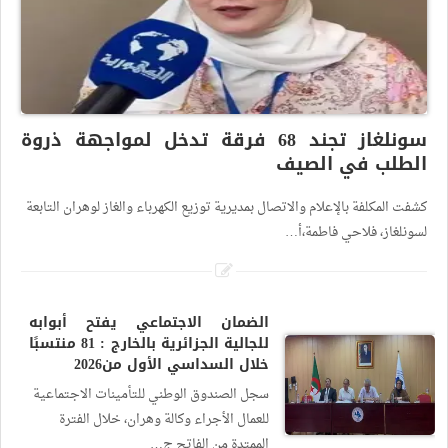
سونلغاز تجند 68 فرقة تدخل لمواجهة ذروة
الطلب في الصيف
كشفت المكلفة بالإعلام والاتصال بمديرية توزيع الكهرباء والغاز لوهران التابعة
لسونلغاز، فلاحي فاطمة،أ…
الضمان الاجتماعي يفتح أبوابه
للجالية الجزائرية بالخارج : 81 منتسبًا
خلال السداسي الأول من2026
سجل الصندوق الوطني للتأمينات الاجتماعية
للعمال الأجراء وكالة وهران، خلال الفترة
الممتدة من الفاتح ج…