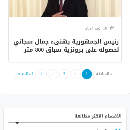
10 أوت 2024
رئيس الجمهورية يهنىء جمال سجاتي
لحصوله على برونزية سباق 800 متر
« السابقة
1
2
3
...
7
التالية »
الأقسام الأكثر مطالعة