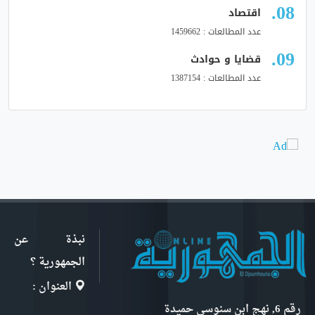
اقتصاد
عدد المطالعات : 1459662
قضايا و حوادث
عدد المطالعات : 1387154
نبذة عن
الجمهورية ؟
العنوان :
رقم 6, نهج ابن سنوسي حميدة