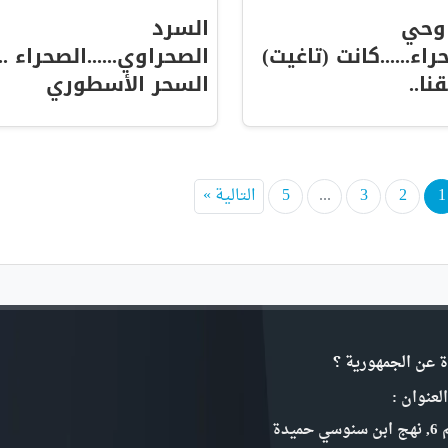
وحي
السرد
راء......كانت (تاغيت)
الصحراوي......الصحراء ..
نا..
السحر الأسطوري
1
2
3
...
5
التالية »
ة عن الجمهورية ؟
لعنوان :
سي حميدة