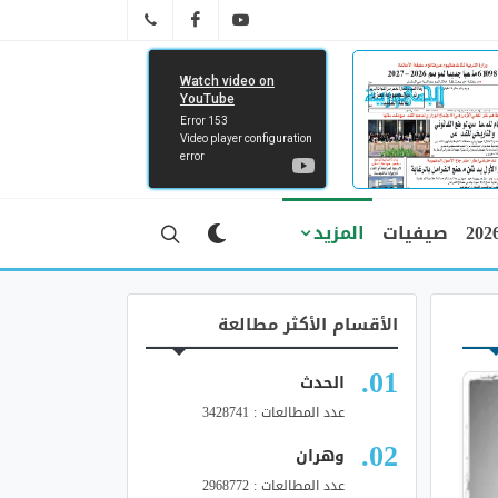
FB
YT
041 29 66 89
صيفيات
المزيد
الأقسام الأكثر مطالعة
الحدث
عدد المطالعات : 3428741
وهران
عدد المطالعات : 2968772