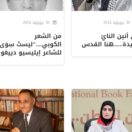
30 جويليه 2024
30 جويليه 2024
أنين النايّ
من الشعر
ة......هنا القدس
الكوبي...."ليستْ سِوَى
للشاعر إيليسيو دييغو