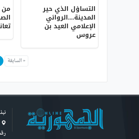
التساؤل الذي حير
من 
المدينة....الروائي
الصح
الإعلامي العيد بن
تعانق
عروس
« السابقة
نبذ
ا
رقم 6, نهج ابن سنو