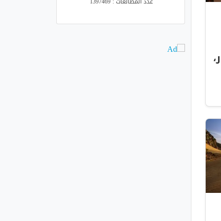
عدد المطالعات : 1397469
،