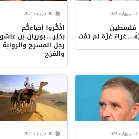
30 جويليه 2024
30 جويليه 2024
 فلسطينُ
اذْكُروا أحباءَكُم
ّةُ.....غرّاءُ غزّةَ لم تمُت
بخيْر.....بوزيان بن عاشور
رجل المسرح والرواية
والمَرَح
30 جويليه 2024
30 جويليه 2024