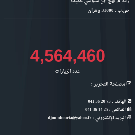
رقم 6, نهج ابن سنوسي حميدة
ص.ب : 31000 وهران
4,841,091
عدد الزيارات
مصلحة التحرير :
الهاتف : 73 20 36 041
الفـاكس : 25 14 36 041
البريد الإلكتروني : djoumhouria@yahoo.fr