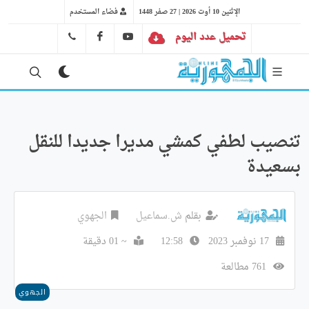
الإثنين 10 أوت 2026 | 27 صفر 1448
فضاء المستخدم
تحميل عدد اليوم
YT
FB
41 29 66 89
تنصيب لطفي كمشي مديرا جديدا للنقل
بسعيدة
بقلم
ش.سماعيل
الجهوي
17 نوفمبر 2023
12:58
~ 01 دقيقة
761 مطالعة
الجهوي