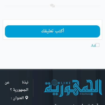
أكتب تعليقك
نبذة عن
الجمهورية ؟
العنوان :