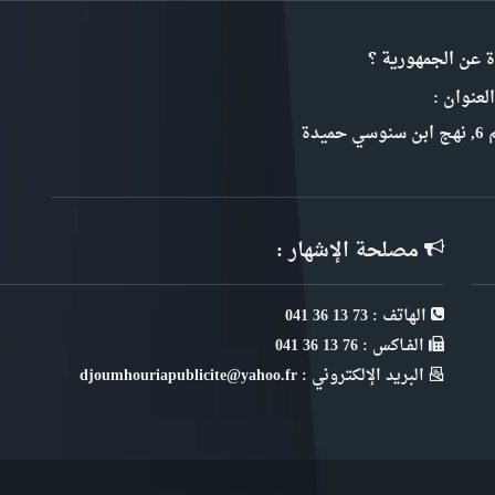
ة عن الجمهورية ؟
لعنوان :
سي حميدة
مصلحة الإشهار :
الهاتف : 73 13 36 041
الفـاكس : 76 13 36 041
البريد الإلكتروني : djoumhouriapublicite@yahoo.fr