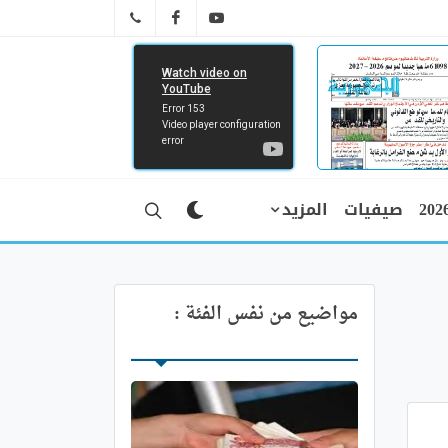
FB
YT
041 29 66 89
صيفيات
المزيد
مواضيع من نفس الفئة :