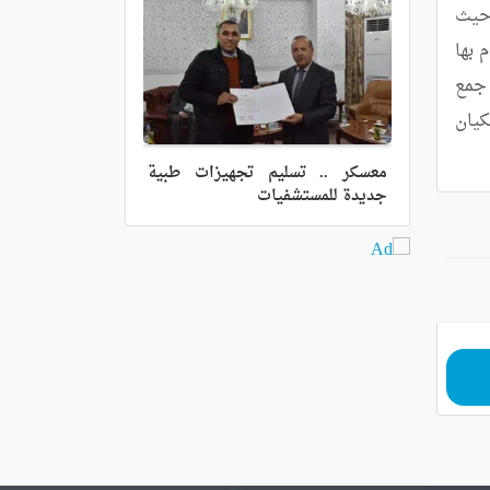
حي "بيبينيار" (المشتلة) بوسط المدينة لاستقبال تبرعات و مساعدات المواطنين فضلا عن بنكي الملابس و الأدوية حيث 
تقوم بهده المهمة الإنسانية بشكل دوري, يضيف السيد بن مستورة.	و ساهمت التعبئة الاجتماعية و الإنسانية التي قام بها 
المواطنون (المتبرعون و المحسنون) و الجمعيات و مختلف فعاليات المجتمع المدني و لاسيما الصيادلة و الأطباء في جمع 
هذه الكمية المعتبرة من المساعدات التي ستخفف على الضحايا في غزة وطأة الحرب الهمجية التي يقوم بها الكيان 
معسكر .. تسليم تجهيزات طبية
جديدة للمستشفيات