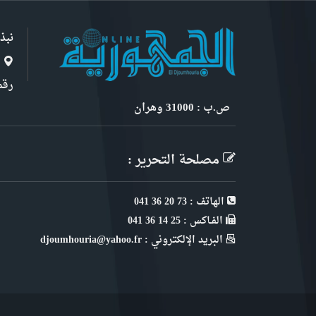
نبذ
ا
رقم 6, نهج ابن سنو
ص.ب : 31000 وهران
مصلحة التحرير :
الهاتف : 73 20 36 041
الفـاكس : 25 14 36 041
البريد الإلكتروني : djoumhouria@yahoo.fr