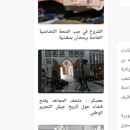
الشروع في صب المنحة التضامنية
الخاصة برمضان بمــغـنــية
انطلقت اليوم السبت بمستغانم قافلة مساعدات إنسانية للتضامن مع الشعب الفلسطيني الشقيق و أهالي غزة, حسبما أفادت 
به اللجنة الولائية للهلال الأحمر الجزائري.	و قال الكاتب العام للجنة الولائية للهلال الأحمر الجزائري, بو عبد الله بن 
مستورة,  أن "هذه القافلة المكونة من المساعدات الإنسانية التي تم جمعها خلال الأسبوعيين الماضيين على مستوى ولاية 
مستغانم ستنقل اليوم السبت إلى اللجنة الوطنية للهلال الأحمر الجزائري بالجزائر العاصمة التي ستتولى إيصالها إلى الشعب 
الفلسطيني الشقيق و أهالي غزة المحاصرين".و تضم هذه المساعدات الإغاثية العاجلة التي تم تحميلها على متن شاحنة 
مقطورة بوزن 20 طنا مواد غذائية عامة و لاسيما المياه المعدنية و أفرشة و أغطية و ملابس للأطفال و النساء و مواد تنظيف 
معسكر : متحف المجاهد يفتح
فضاء حول تاريخ جيش التحرير
الوطني
الطبية على غرار الأدوية و مستلزمات الإسعافات الأولية و التدخل الطبي الاستعجالي و حتى بعض الأجهزة الطبية الضرورية 
في مثل هذه الحالات.	و قامت اللجنة الولائية للهلال الأحمر الجزائري منذ أسبوعين بفتح مخازنها المتواجدة على مستوى 