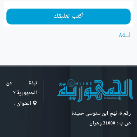
أكتب تعليقك
نبذة عن
الجمهورية ؟
العنوان :
رقم 6, نهج ابن سنوسي حميدة
ص.ب : 31000 وهران