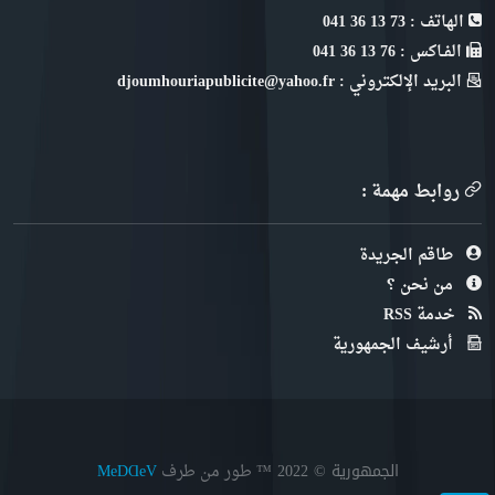
الهاتف : 73 13 36 041
الفـاكس : 76 13 36 041
البريد الإلكتروني : djoumhouriapublicite@yahoo.fr
روابط مهمة :
طاقم الجريدة
من نحن ؟
خدمة RSS
أرشيف الجمهورية
الجمهورية © 2022
™ طور من طرف
MeDⱭeV