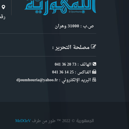
ا
رقم 6, نهج ابن سنو
ص.ب : 31000 وهران
مصلحة التحرير :
الهاتف : 73 20 36 041
الفـاكس : 25 14 36 041
البريد الإلكتروني : djoumhouria@yahoo.fr
الجمهورية © 2022
™ طور من طرف
MeDⱭeV