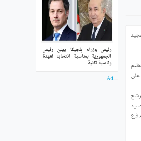
ناشد اليوم السبت رئيس جبهة الجزائر الجديدة على لسان رئيسه جمال بن عبد السلام  "رئيس الجمهورية السيد عبد المجيد 
رئيس وزراء بلجيكا يهنئ رئيس
الجمهورية بمناسبة انتخابه لعهدة
رئاسية ثانية
وأوضح السيد بن عبد السلام خلال لقاء بدار الثقافة "الطاهر وطار" بمدينة سوق أهراس مع مناضلي و متعاطفي هذا التنظيم 
السياسي بأن حزبه "من ضمن الأحزاب الداعية إلى ترشح الرئيس تبون لعهدة ثانية", مشيدا ''بما تحقق من منجزات على 
وأضاف السيد بن عبد السلام بأنه ''بناء على ما تحقق من منجزات في ظل الجزائر الجديدة فان حزبه يرى ضرورة ترشح 
رئيس الجمهورية لعهدة ثانية تسمح له باستكمال الإنجازات المحققة على المستوى الداخلي للبلاد والتي مكنت من تجسيد 
الاستقرار الاجتماعي", وعلى المستوى الخارجي متمثلة في ''عودة الدبلوماسية الجزائرية إلى الريادة واستماتتها في الدفاع 