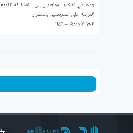
الجزائر وبمؤسساتها".
نبذ