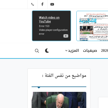
FB
YT
041 29 66 89
صيفيات
المزيد
مواضيع من نفس الفئة :