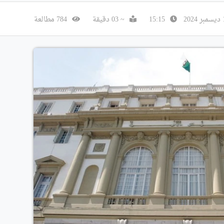
15:15
~ 03 دقيقة
784 مطالعة