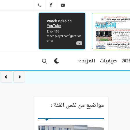
FB
YT
041 29 66 89
صيفيات
المزيد
مواضيع من نفس الفئة :