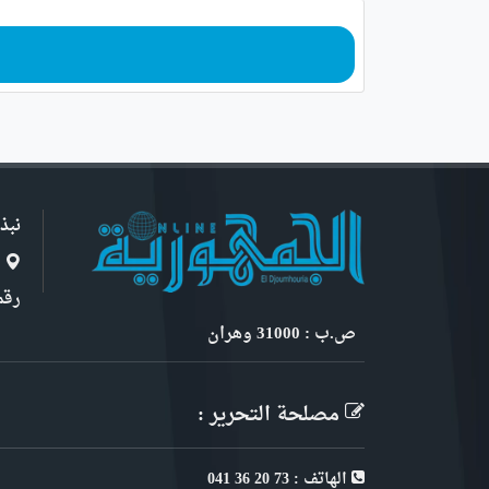
نبذ
ا
رقم 6, نهج ابن سنو
ص.ب : 31000 وهران
مصلحة التحرير :
الهاتف : 73 20 36 041