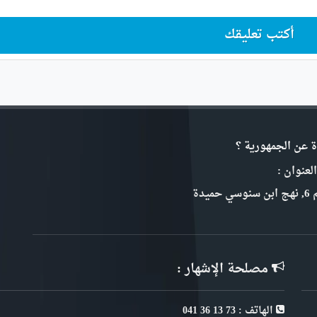
أكتب تعليقك
ة عن الجمهورية ؟
لعنوان :
سي حميدة
مصلحة الإشهار :
الهاتف : 73 13 36 041