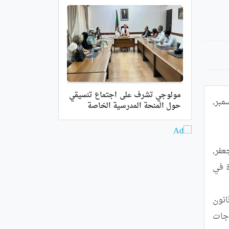
مولوجي تشرف على اجتماع تنسيقي
يشارك مجلس الأمة في ورشة العمل الثانية للقيادات البرلمانية, المنعقدة بالعاصمة المصرية القاهرة ما بين 9 و 11 ديسمبر, 
حول المنحة المدرسية الخاصة
وأوضح البيان أنه "بتكليف من رئيس مجلس الأمة, السيد صالح قوجيل, تشارك عضو المجلس, السيدة نوارة سعدية جعفر, 
في ورشة العمل الثانية للقيادات البرلمانية, والتي خصصت لموضوع تطوير حملات المناصرة الفعالة حول قضايا المرأة في 
ويتضمن برنامج الورشة "مناقشة العديد من المواضيع ذات الصلة بقضايا المرأة والمتعلقة بالتشريعات العربية, وقانون 
الجنسية, وحملات الحشد والمناصرة من أجل قضايا المرأة داخل البرلمان, علاوة على جودة القوانين المراعية لاحتياجات 