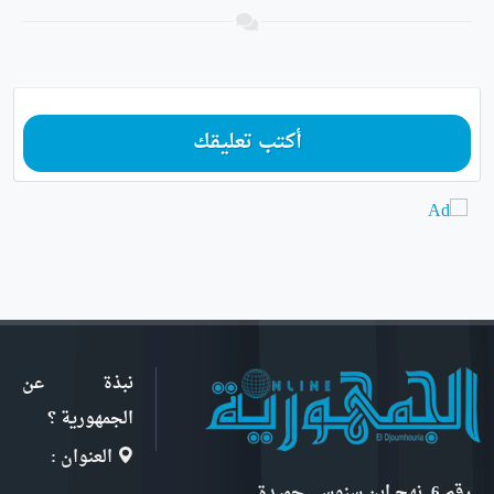
أكتب تعليقك
نبذة عن
الجمهورية ؟
العنوان :
رقم 6, نهج ابن سنوسي حميدة