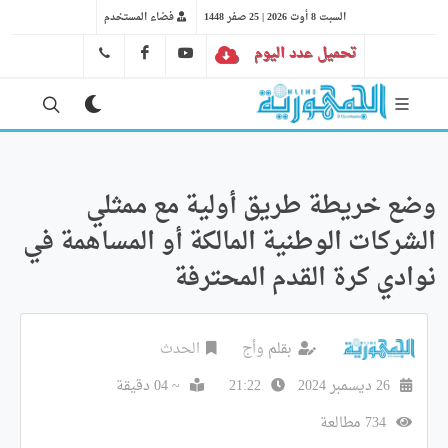
السبت 8 أوت 2026 | 25 صفر 1448
فضاء المستخدم
تحميل عدد اليوم
YT
FB
41 29 66 89
وضع خريطة طريق أولية مع ممثلي
الشركات الوطنية المالكة أو المساهمة في
نوادي كرة القدم المحترفة
بقلم
وأج
الحدث
26 ديسمبر 2024
21:22
~ 04 دقيقة
734 مطالعة