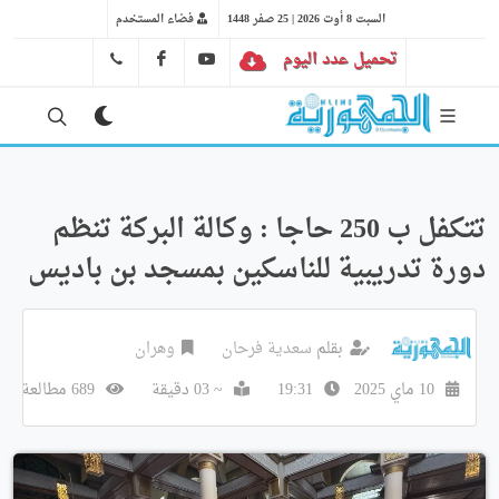
السبت 8 أوت 2026 | 25 صفر 1448
فضاء المستخدم
تحميل عدد اليوم
YT
FB
41 29 66 89
تتكفل ب 250 حاجا : وكالة البركة تنظم
دورة تدريبية للناسكين بمسجد بن باديس
بقلم
سعدية فرحان
وهران
10 ماي 2025
19:31
~ 03 دقيقة
689 مطالعة