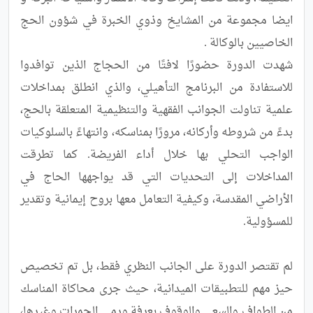
ايضا مجموعة من المشايخ وذوي الخبرة في شؤون الحج 
شهدت الدورة حضورًا لافتًا من الحجاج الذين توافدوا 
للاستفادة من البرنامج التأهيلي، والذي انطلق بمداخلات 
علمية تناولت الجوانب الفقهية والتنظيمية المتعلقة بالحج، 
بدءً من شروطه وأركانه، مرورًا بمناسكه، وانتهاءً بالسلوكيات 
الواجب التحلي بها خلال أداء الفريضة. كما تطرقت 
المداخلات إلى التحديات التي قد يواجهها الحاج في 
الأراضي المقدسة، وكيفية التعامل معها بروح إيمانية وتقدير 
لم تقتصر الدورة على الجانب النظري فقط، بل تم تخصيص 
حيز مهم للتطبيقات الميدانية، حيث جرى محاكاة المناسك 
من الطواف والسعي والوقوف بعرفة ورمي الجمرات وغيرها، 