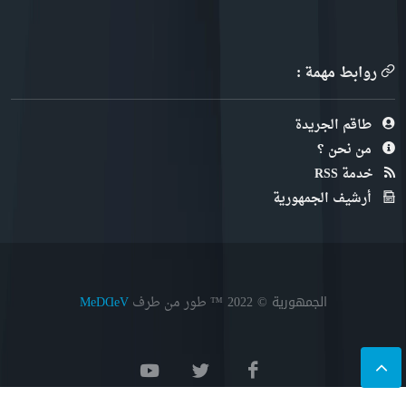
روابط مهمة :
طاقم الجريدة
من نحن ؟
خدمة RSS
أرشيف الجمهورية
الجمهورية © 2022
™ طور من طرف
MeDⱭeV