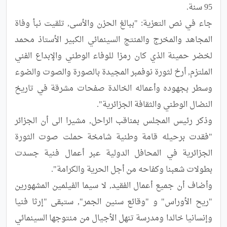
جاء في نص التعزية: "ببالغ الحزن والأسى, تلقيت نبأ وفاة 
المجاهد والمخرج والمنتج السينمائي الكبير الأستاذ محمد 
لخضر حمينة الذي كان رمزا للوفاء الوطني والإبداع الفني 
الملتزم, أرخ لثورة نوفمبر المجيدة بالصورة والصوت والضوء 
وسطر بجهوده وأعماله الخالدة صفحات مشرقة في تاريخ 
وذكر رئيس المجلس بمناقب الراحل, مشيرا الى أن الجزائر 
"فقدت برحيله قامة وطنية شامخة حملت صوت الثورة 
الجزائرية في المحافل الدولية عبر أعمال فنية جسدت 
وأضاف أن جميع أعمال الفقيد, لا سيما الفيلمين المشهورين 
"ريح الأوراس" و "وقائع سنين الجمر", ستبقى "إرثا فنيا 
وإنسانيا خالدا ومدرسة تنهل الأجيال من منتوجها السينمائي 