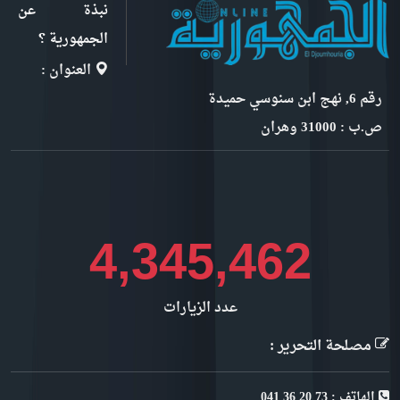
نبذة عن
الجمهورية ؟
العنوان :
رقم 6, نهج ابن سنوسي حميدة
ص.ب : 31000 وهران
5,003,858
عدد الزيارات
مصلحة التحرير :
الهاتف : 73 20 36 041