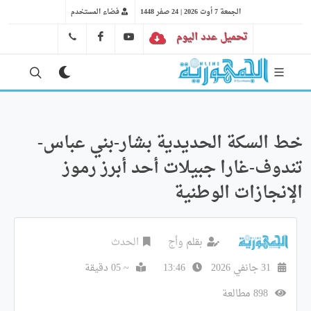
الجمعة 7 أوت 2026 | 24 صفر 1448
فضاء المستخدم
تحميل عدد اليوم
YT
FB
41 29 66 89
خط السكة الحديدية بشار-بني عباس-
تندوف-غارا جبيلات أحد أبرز رموز
الإنجازات الوطنية
بقلم
وأج
الحدث
31 جانفي 2026
13:46
~ 05 دقيقة
898 مطالعة