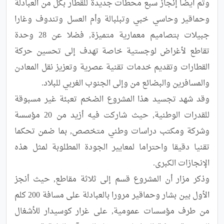
وتم أيضا إنجاز سبع محطات جديدة للقطار بكل من العبادلة 
وحماقير وحاسي خبي وتبلبالة وأم العسل وتندوف وغارا 
جبيلات بتصاميم معمارية متميزة, فضلا عن 28 وحدة 
تقاطع لأغراض لوجستية خاصة تهدف إلى تحسين حركة 
القطارات وتقديم خدمات تقنية عصرية وتعزيز نقل المعادن 
وقد شهد تجسيد هذا المشروع الضخم تعبئة غير مسبوقة 
للقدرات الوطنية, حيث شاركت فيه أزيد من 20 مؤسسة 
وشركة ومكتب دراسات وطني متخصص, بما ضمن تحكما 
تقنيا دقيقا واحتراما لمعايير الجودة المطلوبة لمثل هذه 
وذكر مزار أن المشروع قسم إلى ثلاثة مقاطع, حيث أنجز 
الأول بين بشار وحماقير مرورا بالعبادلة على مسافة 200 كلم 
من طرف مؤسسات عمومية, على غرار كوسيدار للأشغال 