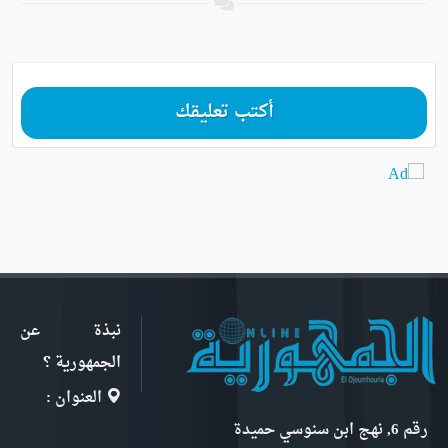
أكتب تعليقك
نبذة عن
الجمهورية ؟
العنوان :
رقم 6, نهج ابن سنوسي حميدة