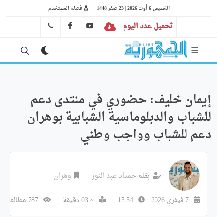
الخميس 6 أوت 2026 | 23 صفر 1448
فضاء المستخدم
تحميل عدد اليوم
YT
FB
41 29 66 89
إيمان خليف: حضوري في منتدى دعم
للشباب والدبلوماسية الشبابية بوهران
دعم للشباب وواجب وطني
بقلم
حمداد عبد النور
وهران
7 فيفري 2026
15:54
~ 03 دقيقة
787 مطالعة