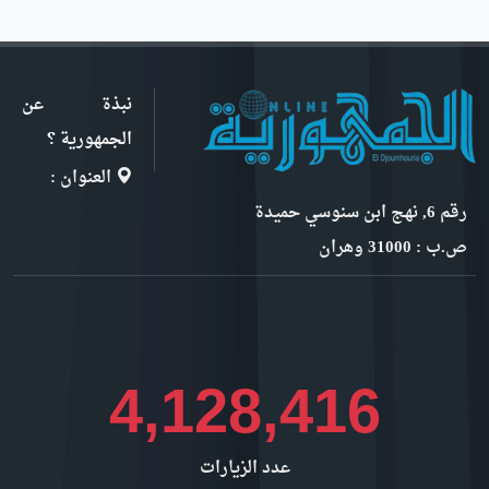
نبذة عن
الجمهورية ؟
العنوان :
رقم 6, نهج ابن سنوسي حميدة
ص.ب : 31000 وهران
4,628,824
عدد الزيارات