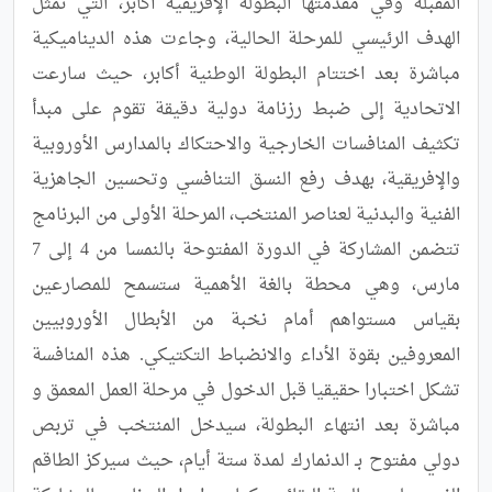
المقبلة وفي مقدمتها البطولة الإفريقية أكابر، التي تمثل 
الهدف الرئيسي للمرحلة الحالية، وجاءت هذه الديناميكية 
مباشرة بعد اختتام البطولة الوطنية أكابر، حيث سارعت 
الاتحادية إلى ضبط رزنامة دولية دقيقة تقوم على مبدأ 
تكثيف المنافسات الخارجية والاحتكاك بالمدارس الأوروبية 
والإفريقية، بهدف رفع النسق التنافسي وتحسين الجاهزية 
الفنية والبدنية لعناصر المنتخب، المرحلة الأولى من البرنامج 
تتضمن المشاركة في الدورة المفتوحة بالنمسا من 4 إلى 7 
مارس، وهي محطة بالغة الأهمية ستسمح للمصارعين 
بقياس مستواهم أمام نخبة من الأبطال الأوروبيين 
المعروفين بقوة الأداء والانضباط التكتيكي. هذه المنافسة 
تشكل اختبارا حقيقيا قبل الدخول في مرحلة العمل المعمق و 
مباشرة بعد انتهاء البطولة، سيدخل المنتخب في تربص 
دولي مفتوح بـ الدنمارك لمدة ستة أيام، حيث سيركز الطاقم 