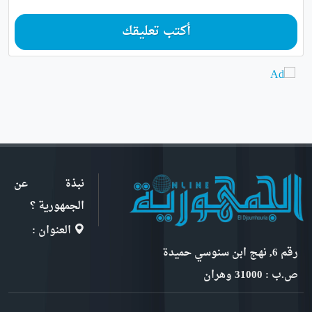
أكتب تعليقك
نبذة عن
الجمهورية ؟
العنوان :
رقم 6, نهج ابن سنوسي حميدة
ص.ب : 31000 وهران