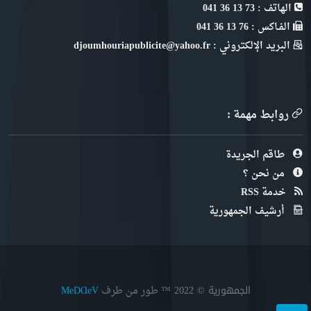
الهاتف : 73 13 36 041
الفـاكس : 76 13 36 041
البريد الإلكتروني : djoumhouriapublicite@yahoo.fr
روابط مهمة :
طاقم الجريدة
من نحن ؟
خدمة RSS
أرشيف الجمهورية
الجمهورية © 2022
™ طور من طرف
MeDⱭeV