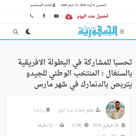
الخميس 6 أوت 2026 | 23 صفر 1448
فضاء المستخدم
تحميل عدد اليوم
YT
FB
41 29 66 89
تحسبا للمشاركة في البطولة الافريقية
بالسنغال : المنتخب الوطني للجيدو
يتربص بالدنمارك في شهر مارس
بقلم
حمداد عبد النور
رياضة
24 فيفري 2026
13:06
~ 02 دقيقة