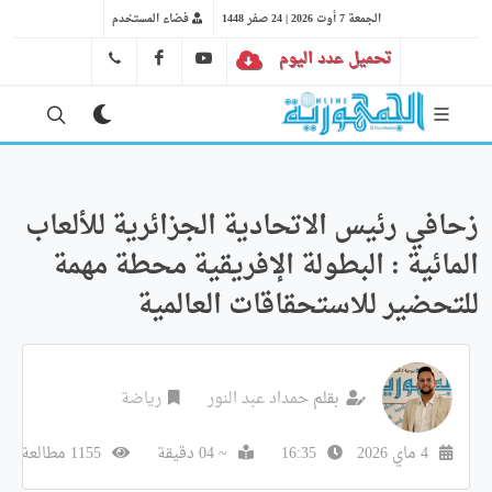
الجمعة 7 أوت 2026 | 24 صفر 1448
فضاء المستخدم
تحميل عدد اليوم
YT
FB
41 29 66 89
زحافي رئيس الاتحادية الجزائرية للألعاب
المائية : البطولة الإفريقية محطة مهمة
للتحضير للاستحقاقات العالمية
بقلم
حمداد عبد النور
رياضة
4 ماي 2026
16:35
~ 04 دقيقة
1155 مطالعة