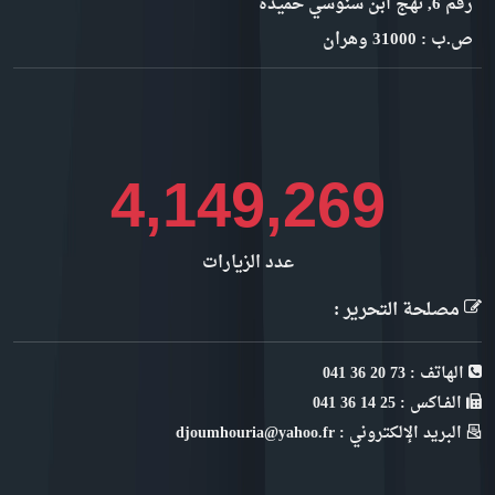
رقم 6, نهج ابن سنوسي حميدة
ص.ب : 31000 وهران
4,652,205
عدد الزيارات
مصلحة التحرير :
الهاتف : 73 20 36 041
الفـاكس : 25 14 36 041
البريد الإلكتروني : djoumhouria@yahoo.fr