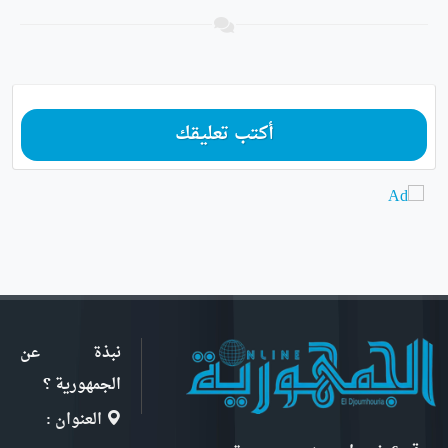
أكتب تعليقك
نبذة عن
الجمهورية ؟
العنوان :