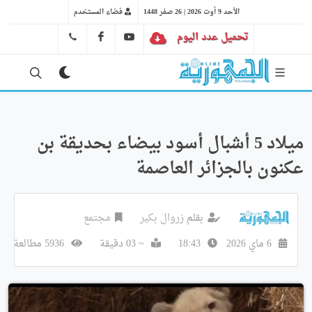
الأحد 9 أوت 2026 | 26 صفر 1448
فضاء المستخدم
تحميل عدد اليوم
YT
FB
41 29 66 89
ميلاد 5 أشبال أسود بيضاء بحديقة بن
عكنون بالجزائر العاصمة
بقلم
زروال بكير
مجتمع
6 ماي 2026
18:43
~ 03 دقيقة
5936 مطالعة