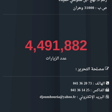
رقم 6, نهج ابن سنوسي حميدة
ص.ب : 31000 وهران
5,172,463
عدد الزيارات
مصلحة التحرير :
الهاتف : 73 20 36 041
الفـاكس : 25 14 36 041
البريد الإلكتروني : djoumhouria@yahoo.fr