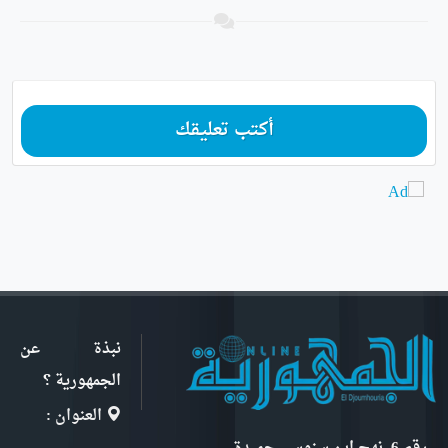
أكتب تعليقك
نبذة عن
الجمهورية ؟
العنوان :