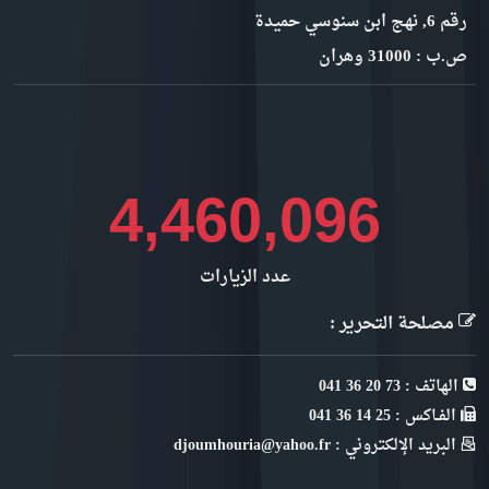
رقم 6, نهج ابن سنوسي حميدة
ص.ب : 31000 وهران
5,000,707
عدد الزيارات
مصلحة التحرير :
الهاتف : 73 20 36 041
الفـاكس : 25 14 36 041
البريد الإلكتروني : djoumhouria@yahoo.fr