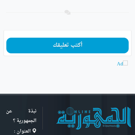
أكتب تعليقك
نبذة عن
الجمهورية ؟
العنوان :