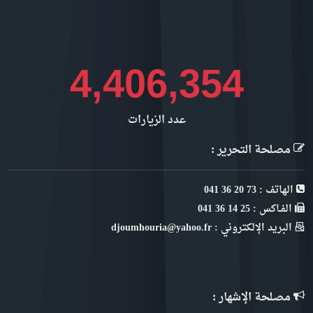
4,673,403
عدد الزيارات
مصلحة التحرير :
الهاتف : 73 20 36 041
الفـاكس : 25 14 36 041
البريد الإلكتروني : djoumhouria@yahoo.fr
مصلحة الإشهار :