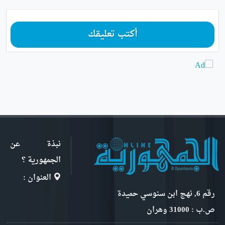
أكتب تعليقك
نبذة عن
الجمهورية ؟
العنوان :
رقم 6, نهج ابن سنوسي حميدة
ص.ب : 31000 وهران