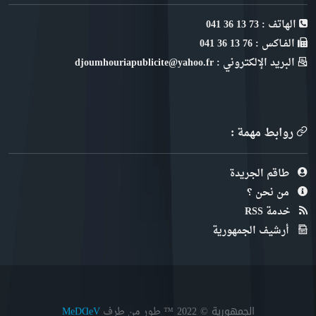
الهاتف : 73 13 36 041
الفـاكس : 76 13 36 041
البريد الإلكتروني : djoumhouriapublicite@yahoo.fr
روابط مهمة :
طاقم الجريدة
من نحن ؟
خدمة RSS
أرشيف الجمهورية
الجمهورية © 2022
™ طور من طرف
MeDⱭeV