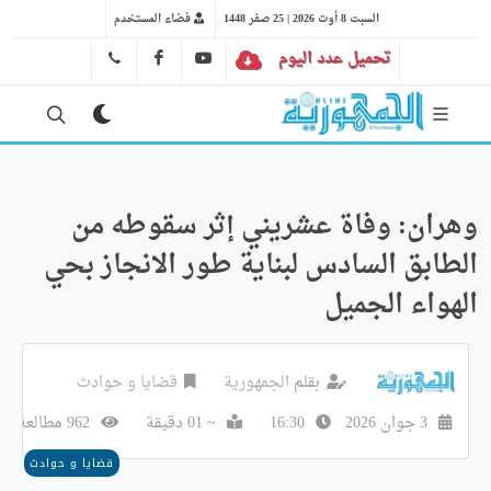
السبت 8 أوت 2026 | 25 صفر 1448
فضاء المستخدم
تحميل عدد اليوم
YT
FB
41 29 66 89
وهران: وفاة عشريني إثر سقوطه من
الطابق السادس لبناية طور الانجاز بحي
الهواء الجميل
بقلم
الجمهورية
قضايا و حوادث
3 جوان 2026
16:30
~ 01 دقيقة
962 مطالعة
قضايا و حوادث