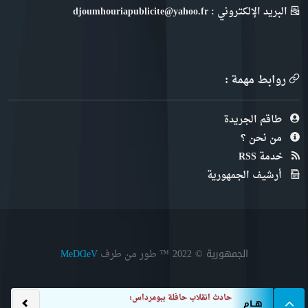
البريد الإلكتروني : djoumhouriapublicite@yahoo.fr
روابط مهمة :
طاقم الجريدة
من نحن ؟
خدمة RSS
أرشيف الجمهورية
الجمهورية © 2022
™ طور من طرف
MeDⱭeV
حادث انقلاب حافلة ببومرداس: إيداع المتهمين
هــام