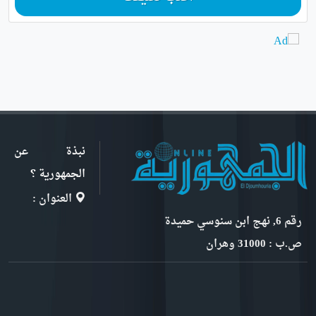
نبذة عن
الجمهورية ؟
العنوان :
رقم 6, نهج ابن سنوسي حميدة
ص.ب : 31000 وهران