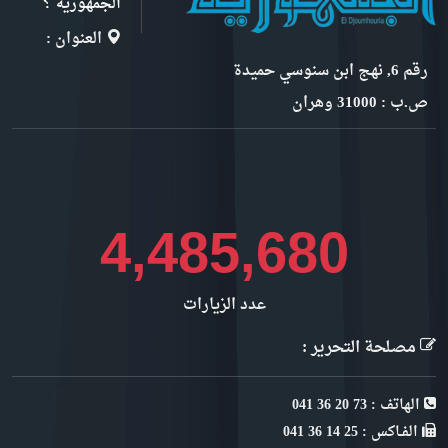
الجمهورية ؟
العنوان :
رقم 6, نهج ابن سنوسي حميدة
ص.ب : 31000 وهران
4,893,465
عدد الزيارات
مصلحة التحرير :
الهاتف : 73 20 36 041
الفـاكس : 25 14 36 041