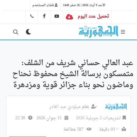
الأحد 9 أوت 2026 | 26 صفر 1448
فضاء المستخدم
تحميل عدد اليوم
YT
FB
41 29 66 89
عبد العالي حساني شريف من الشلف:
متمسكون برسالة الشيخ محفوظ نحناح
وماضون نحو بناء جزائر قوية ومزدهرة
بقلم
ميلودي عبد القادر
تشريعيات 2 جويلية 2026
15 جوان 2026
22:38
~ 03 دقيقة
587 مطالعة