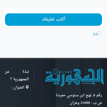
أكتب تعليقك
نبذة عن
الجمهورية ؟
العنوان :
رقم 6, نهج ابن سنوسي حميدة
ص.ب : 31000 وهران