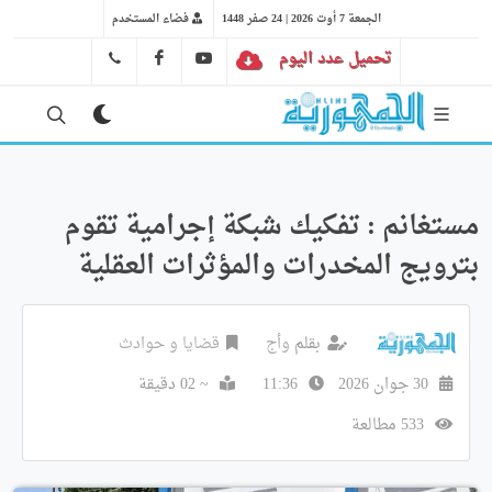
الجمعة 7 أوت 2026 | 24 صفر 1448
فضاء المستخدم
تحميل عدد اليوم
YT
FB
41 29 66 89
مستغانم : تفكيك شبكة إجرامية تقوم
بترويج المخدرات والمؤثرات العقلية
بقلم
وأج
قضايا و حوادث
30 جوان 2026
11:36
~ 02 دقيقة
533 مطالعة