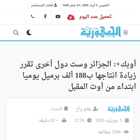
الخميس 6 أوت 2026 | 23 صفر 1448
فضاء المستخدم
تحميل عدد اليوم
YT
FB
41 29 66 89
أوبك+: الجزائر وست دول أخرى تقرر
زيادة انتاجها ب188 ألف برميل يوميا
ابتداء من أوت المقبل
بقلم
وأج
اقتصاد
5 جويليه 2026
12:59
~ 02 دقيقة
1396 مطالعة