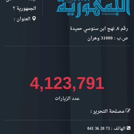
الجمهورية ؟
العنوان :
رقم 6, نهج ابن سنوسي حميدة
ص.ب : 31000 وهران
4,373,714
عدد الزيارات
مصلحة التحرير :
الهاتف : 73 20 36 041