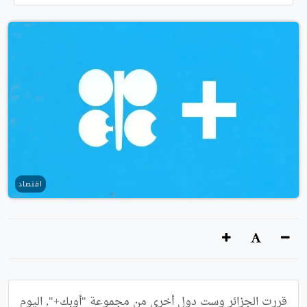
اقتصاد
قررت الجزائر وست دول أخرى من مجموعة "أوبك+", اليوم 