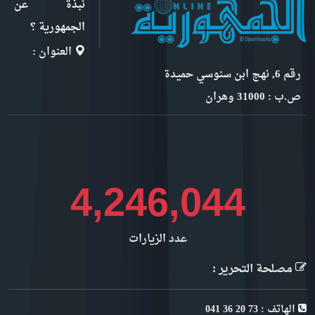
نبذة عن
الجمهورية ؟
العنوان :
رقم 6, نهج ابن سنوسي حميدة
ص.ب : 31000 وهران
4,889,376
عدد الزيارات
مصلحة التحرير :
الهاتف : 73 20 36 041