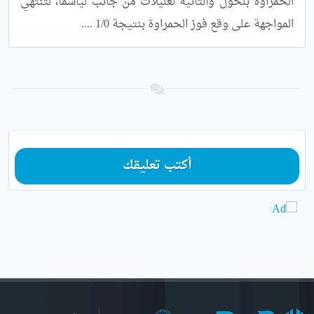
الحمراوة بلحول والثانية لعليلات من ‏جانب لياسما، لتنتهي 
المواجهة على وقع فوز الحمراوة بنتيجة 1/0 ....‏
أكتب تعليقك