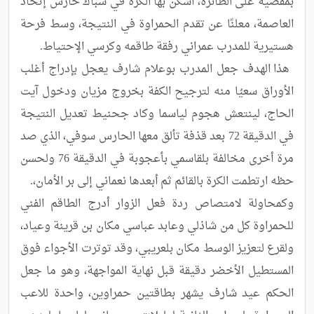
بمقصية على الطائرة، أسكن بها الكرة في شباك حارس إتحاد 
العاصمة، ‏معلنًا عن تقدم الحمراوة في النتيجة، وسط فرحة 
 هذا الهدف ‏جعل المدرب بوعلام شارف يعجل بإدراج أغلب 
الأوراق سعيُا منه لترجيح الكفة بخروج مزيان ودخول آيت 
الحاج، ‏لينتعش هجوم لياسما وكاد جحنيط تعديل النتيجة 
في الدقيقة 72 بعد قذفة تألق معها الحارس سوفي، الذي صد 
‏مرة أخرى مخالفة بلقاسمي بأعجوبة في الدقيقة 76 ولحسن 
وكمحاولة لامتصاص ردة فعل الزوار أدرج الطاقم الفني 
للحمراوة كل من شاذلي وعابد عباسي مكان بن ‏قرينة وعياد، 
ولقرع لتعزيز الوسط مكان بلعريبي، وقد توترت الأجواء فوق 
المستطيل الأخضر دقيقة قبل نهاية ‏المواجهة، وهو ما جعل 
الحكم عيد شارف يشهر بطاقتين حمراوين، واحدة للاعب 