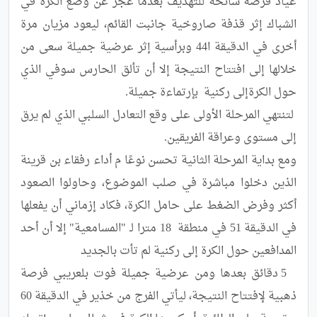
عياد فرصة سانحة للتهديف بعدما عجز عن وضع الكرة في 
‏الشباك إثر قذفة صاروخية جانبت القائم، ليعود مزيان مرة 
أخرى في الدقيقة ا44 وبرأسية إثر عرضية جميلة سعى ‏من 
خلالها إلى افتتاح النتيجة إلا أن تألق الحارس سوفي الذي 
 لتنتهي المرحلة الأولى ‏على وقع التعادل السلبي الذي لم يرق 
ومع بداية المرحلة الثانية ‏تحسن نوعًا م أداء رفقاء بن قرينة 
الذين دخلوا مباشرة في صلب الموضوع، وحاولوا الصعود 
أكثر وفرض الضغط ‏على حامل الكرة، فكاد إزماني أن يفعلها 
في الدقيقة 51 في منطقة  18 مترا لـ "المسامعية" إلا أن أحد 
  5 دقائق بعدها ومن عرضية جميلة فوت بلعريبي فرصة 
ذهبية لإفتتاح ‏النتيجة، ليأتي الفرج من خذير في الدقيقة 60 