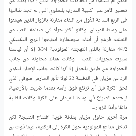
الذين لم يسلموا من انتقادات الحمراوة الذين ‏زادوا بذلك من 
تعسير الأمر على كتيبة المدرب بلعطوي التي لم تجد ضالتها 
في الربع الساعة الأول من اللقاء مقارنة بالزوار ‏الذين هيمنوا 
على وسط الميدان، وكانوا أكثر جرأة في صناعة اللعب من 
الخلف، فرغم أن أبناء سوسطارة انتهجوا ‏النهج التكتيكي 
4/4/2 مقارنة بالذي انتهجته المولودية 3/3/4 إلا أن لياسما 
سيرت مجريات اللعب ، وكانت ‏هناك محاولة من جانب 
الحمراوة عن طريق بلحول إلا أنها كانت جانب الإطار، ليكون 
الرد من مزيان في الدقيقة 22 ‏لولا تألق الحارس سوفي الذي 
لحق الكرة قبل أن ترتفع فوق رأسه بعدما ضربت بالأرضية، 
ليحتدم الصراع في وسط ‏الميدان على الكرة وكانت الغالبة 
مرة أخرى حاول مزيان بقذفة قوية افتتاح النتيجة لكن 
تدخل ‏مدافع المولودية حول الكرة إلى الركنية، فيما فوت بن 