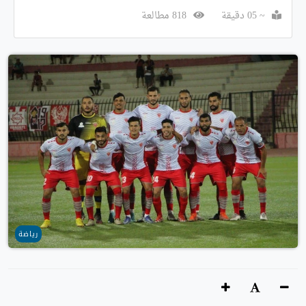
~ 05 دقيقة
818 مطالعة
رياضة