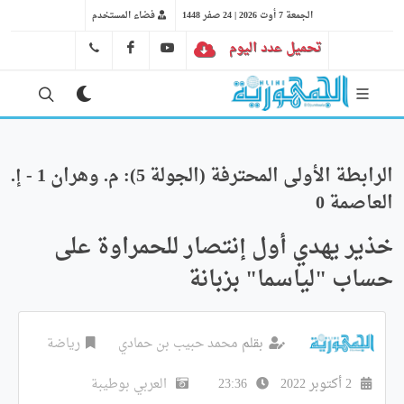
الجمعة 7 أوت 2026 | 24 صفر 1448
فضاء المستخدم
تحميل عدد اليوم
YT
FB
41 29 66 89
الرابطة الأولى المحترفة (الجولة 5): م. وهران 1 - إ.
العاصمة 0‏
خذير يهدي أول إنتصار للحمراوة على
حساب "لياسما" بزبانة
بقلم
محمد حبيب بن حمادي
رياضة
2 أكتوبر 2022
23:36
العربي بوطيبة