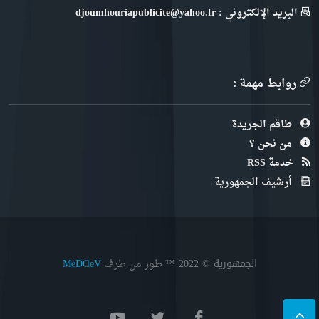
البريد الإلكتروني : djoumhouriapublicite@yahoo.fr
روابط مهمة :
طاقم الجريدة
من نحن ؟
خدمة RSS
أرشيف الجمهورية
الجمهورية © 2022
™ طور من طرف
MeDⱭeV