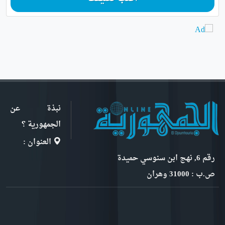
نبذة عن
الجمهورية ؟
العنوان :
رقم 6, نهج ابن سنوسي حميدة
ص.ب : 31000 وهران