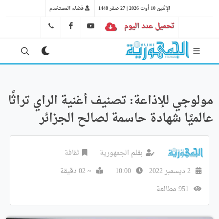
الإثنين 10 أوت 2026 | 27 صفر 1448
فضاء المستخدم
تحميل عدد اليوم
YT
FB
41 29 66 89
مولوجي للإذاعة: تصنيف أغنية الراي تراثًا
عالميًا شهادة حاسمة لصالح الجزائر
بقلم
الجمهورية
ثقافة
2 ديسمبر 2022
10:00
~ 02 دقيقة
951 مطالعة