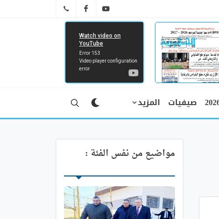
FB
YT
041 29 66 89
صيفيات
المزيد
مواضيع من نفس الفئة :