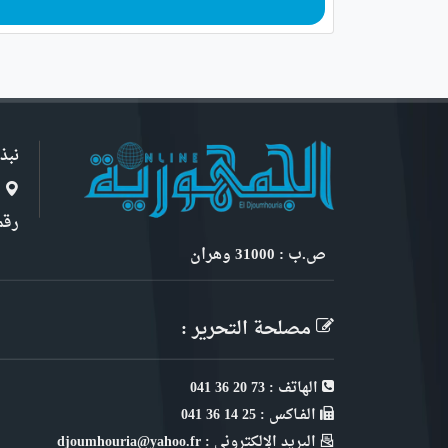
نبذ
ا
رقم 6, نهج ابن سنو
ص.ب : 31000 وهران
مصلحة التحرير :
الهاتف : 73 20 36 041
الفـاكس : 25 14 36 041
البريد الإلكتروني : djoumhouria@yahoo.fr