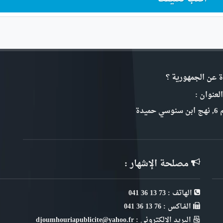
ة عن الجمهورية ؟
لعنوان :
سي حميدة
مصلحة الإشهار :
الهاتف : 73 13 36 041
الفـاكس : 76 13 36 041
البريد الإلكتروني : djoumhouriapublicite@yahoo.fr