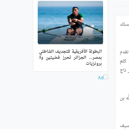
تألق دراجو كل من المالح و تلمسان في السباق الجهوي للدراجات الهوائية للفئات الصغرى الذي أقيم يوم الجمعة على مسلك 
البطولة الأفريقية للتجديف الشاطئي
ففي سباق الأشبال مسافة 24 كلم عادت المرتبة الأولى للدراج محمد رضا قارة من نادي الدراجات الجبلية لتلمسان الذي تقدم 
بمصر... الجزائر تحرز فضيتين و3
على مراد العقون من نادي غليزان و حمزة بن شرقة من نادي حمام بوحجر بينما عاد سباق الأصاغر على مسافة 16 كلم 
برونزيات
للدراج مختار بن منصور من نادي الدراجات الجبلية لتلمسان متبوعا بكل من فؤاد محمدي من نادي سبدو و عبد القادر تاج 
و لدى البراعم على مسافة 12 كلم فقد حل في المركز الأول مصطفى قادة من أمل المالح متبوعا على التوالي بفتح الله بن 
و أفتك سباق المدارس على مسافة 4 كلم الدراج عبد المجيد عادل من مدرسة سعيدة للدراجات متبوعا بزمليه كل من سيف 