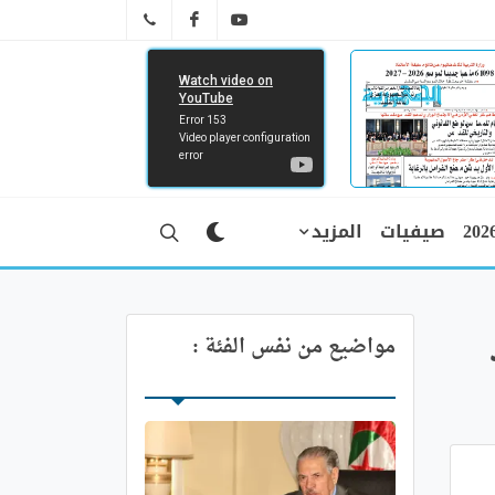
FB
YT
041 29 66 89
صيفيات
المزيد
مواضيع من نفس الفئة :