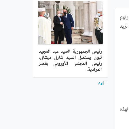
أكدت جامعة الدول العربية, اليوم الأحد, أن الأزمات التي مر بها العالم في السنوات الأخيرة أثبتت قيمة المهاجرين وقدرتهم 
على إفادة دول المهجر ودولهم الأصلية كذلك, داعية دول العالم إلى العمل المشترك, لإيجاد حلول جذرية للأزمات التي تزيد 
رئيس الجمهورية السيد عبد المجيد
تبون يستقبل السيد شارل ميشال،
رئيس المجلس الأوروبي بقصر
المرادية.
مختلطة تضم مهاجرين غير نظاميين ولاجئين وأطفالا غير مصحوبين ونساء, مما يحتم مراعاة الظروف المختلفة لهذه 