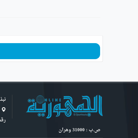
نبذ
ا
رقم 6, نهج ابن سنو
ص.ب : 31000 وهران