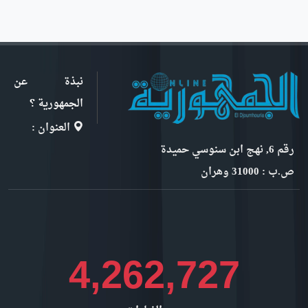
نبذة عن
الجمهورية ؟
العنوان :
رقم 6, نهج ابن سنوسي حميدة
ص.ب : 31000 وهران
4,779,415