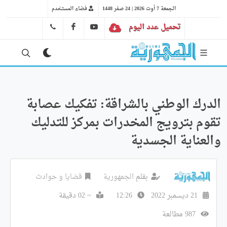
الجمعة 7 أوت 2026 | 24 صفر 1448
فضاء المستخدم
تحميل عدد اليوم
YT
FB
41 29 66 89
الدرك الوطني بالشراقة: تفكيك عصابة
تقوم بترويج المخدرات بمركز للتدليك
والعناية الجسدية
بقلم
الجمهورية
قضايا و حوادث
21 ديسمبر 2022
12:26
~ 02 دقيقة
987 مطالعة