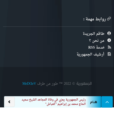
روابط مهمة :
طاقم الجريدة
من نحن ؟
خدمة RSS
أرشيف الجمهورية
الجمهورية © 2022
™ طور من طرف
MeDⱭeV
وز
هــام