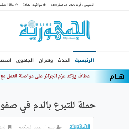
الخميس 6 أوت 2026 | 23 صفر 1448
مواقيت الصلاة
حالة الطقس
الرئيسية
الحدث
وهران
الجهوي
اقتصا
هــام
ق
حملة للتبرع بالدم في صف
بقلم
ل. عــبـد الــحكـيم
الجه