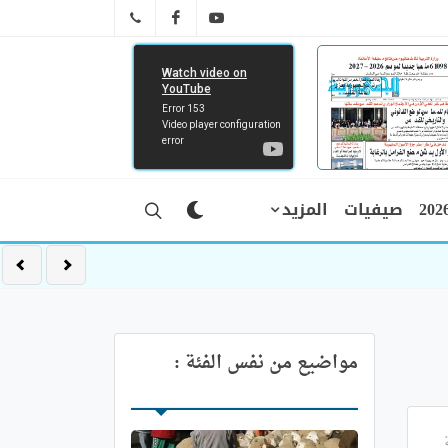
FB
YT
041 29 66 89
صيفيات
المزيد
مواضيع من نفس الفئة :