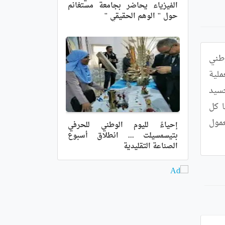
الفيزياء يحاضر بجامعة مستغانم
حول " الوهم الحقيقي "
أطلـقـت مصالح أمن ولاية تلمسان ابتداء من 24 أكتوبر وعلى مدار 03 أيام متتالية حملة للتبرع بالدم تزامنا مع اليوم الوطني 
للتبرع بالدم، وذلك من أجل تدعيم بنك الدم بهاته المادة الحيوية التي يحتاجها المرضى المتواجدين بالمستشفيات.  العملية 
التي عرفت إقبالا واسعا من طرف عناصر الشرطة والمنتسبين التابعين لمختلف مصالح أمن ولاية تلمسان، تهدف إلى تجسيد 
قيم التضامن الإنساني والمسؤولية وتعزيز التعاون الجواري بين مختلف فئات المجتمع، خاصة وأنه تم تسخير لها كل 
الوسائل البشرية والمادية من طواقم طبية وشبه طبية على مستوى مقرات الشرطة وفقا لمقاييس السلامة والصحة المعمول 
إحياءً لليوم الوطني للحرفي
بتيسمسيلت ... انطلاق أسبوع
الصناعة التقليدية