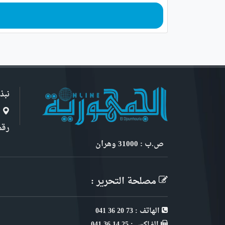
نبذ
ا
رقم 6, نهج ابن سنو
ص.ب : 31000 وهران
مصلحة التحرير :
الهاتف : 73 20 36 041
الفـاكس : 25 14 36 041