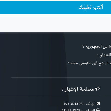
أكتب تعليقك
ة عن الجمهورية ؟
لعنوان :
سي حميدة
مصلحة الإشهار :
الهاتف : 73 13 36 041
الفـاكس : 76 13 36 041