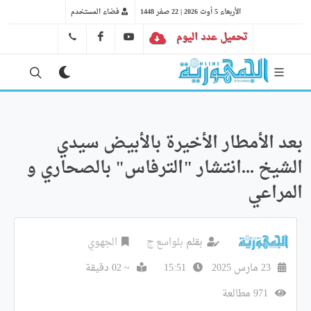
الأربعاء 5 أوت 2026 | 22 صفر 1448
فضاء المستخدم
تحميل عدد اليوم
YT
FB
41 29 66 89
بعد الأمطار الأخيرة بالأبيض سيدي
الشيخ ...انتشار "الترفاس" بالصحاري و
المراعي
بقلم
بلواسع ج
الجهوي
23 مارس 2025
15:51
~ 02 دقيقة
971 مطالعة