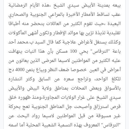
بيعه بمدينة الأبيض سيدي الشيخ ،هذه الأيام الرمضانية 
عقب تساقط الأمطار الأخيرة بالمراعي الجنوبية والصحاري 
البعيدة ،حيث تقوم الكثير من العائلات بتحضر منه أطباقا 
تقليدية لذيذة تزين بها موائد الإفطار وتكون أشهى المأكولات 
وكذلك يستغل لأغراض علاجية كما قال السيد ب.محمد أحد 
باعة "الترفاس" بحي 100 مسكن بأن هذا النبات يتهافت 
عليه الكثير من المواطنين لاسيما المرضى الذين يعانون من 
أعراض في العين  خصوصا ضعف النظر ويباع بثمن 4000 دج 
للكلغ الواحد، وتراجع سعره عن السابق وكثر انتشاره 
بالأسواق وبعض المحلات بمناطق ولاية البيض والأبيض 
سيدي الشيخ على غرار الولايات المجاورة،ومنذ ظهوره خلق 
فرص استرزاق وأصبحت جل المناطق الجنوبية تعج بحركة 
غير مسبوقة من قبل المواطنين لاسيما رواد البحث عن 
"الترفاس" المعروف بهذه التسمية الشعبية المحلية أما اسمه 