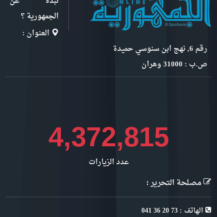
نبذة عن
الجمهورية ؟
العنوان :
رقم 6, نهج ابن سنوسي حميدة
ص.ب : 31000 وهران
5,035,355
عدد الزيارات
مصلحة التحرير :
الهاتف : 73 20 36 041