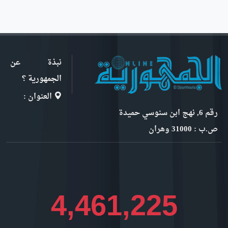
نبذة عن
الجمهورية ؟
العنوان :
رقم 6, نهج ابن سنوسي حميدة
ص.ب : 31000 وهران
4,866,787