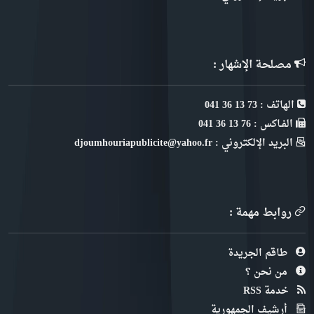
مصلحة الإشهار :
الهاتف : 73 13 36 041
الفـاكس : 76 13 36 041
البريد الإلكتروني : djoumhouriapublicite@yahoo.fr
روابط مهمة :
طاقم الجريدة
من نحن ؟
خدمة RSS
أرشيف الجمهورية