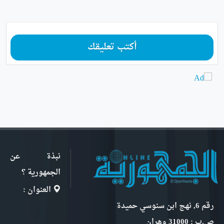
أكتب تعليقك
نبذة عن
الجمهورية ؟
العنوان :
رقم 6, نهج ابن سنوسي حميدة
ص.ب : 31000 وهران